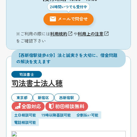
24時間いつでも受付中
メールで問合せ
※ご利用の際には
利用規約
や
利用上の注意
をご確認下さい
【西新宿駅徒歩4分】法と誠実さを大切に、借金問題
の解決を支えます
司法書士
司法書士法人穂
東京都
新宿区
西新宿駅
全国対応
初回相談無料
土日相談可能
19時以降面談可能
分割払い可能
電話相談可能