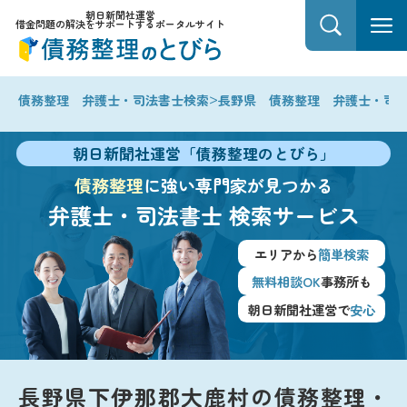
朝日新聞社運営
借金問題の解決をサポートするポータルサイト
>
債務整理 弁護士・司法書士検索
長野県 債務整理 弁護士・司
朝日新聞社運営「債務整理のとびら」
債務整理
に強い専門家が見つかる
弁護士・司法書士
検索サービス
エリアから
簡単検索
無料相談OK
事務所も
朝日新聞社運営で
安心
長野県下伊那郡大鹿村の債務整理・