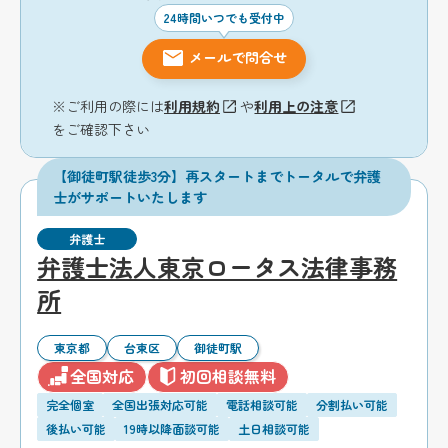
24時間いつでも受付中
メールで問合せ
※ご利用の際には
利用規約
や
利用上の注意
をご確認下さい
【御徒町駅徒歩3分】再スタートまでトータルで弁護
士がサポートいたします
弁護士
弁護士法人東京ロータス法律事務
所
東京都
台東区
御徒町駅
全国対応
初回相談無料
完全個室
全国出張対応可能
電話相談可能
分割払い可能
後払い可能
19時以降面談可能
土日相談可能