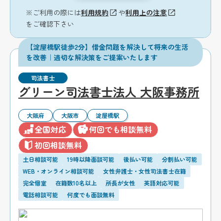
※ご利用の際には
利用規約
や
利用上の注意
をご確認下さい
【淀屋橋駅徒歩2分】借金問題を解決して将来の生活
を改善｜適切な解決策をご提案いたします
司法書士
グリーン司法書士法人 大阪事務所
大阪府
大阪市
淀屋橋駅
全国対応
何回でも相談無料
初回相談無料
土日相談可能
19時以降面談可能
後払い可能
分割払い可能
WEB・オンライン相談可能
女性弁護士・女性司法書士在籍
完全個室
在籍数10名以上
所長が女性
英語対応可能
電話相談可能
何度でも面談無料