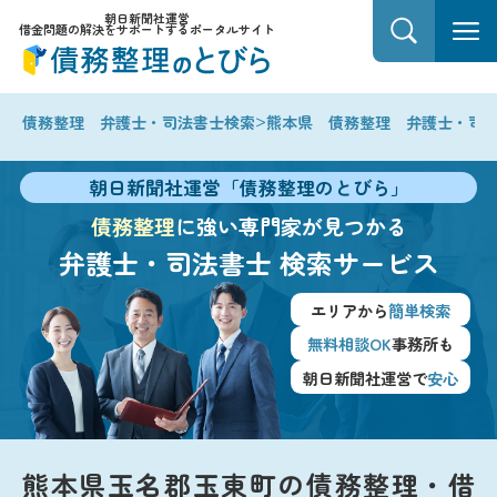
朝日新聞社運営
借金問題の解決をサポートするポータルサイト
>
債務整理 弁護士・司法書士検索
熊本県 債務整理 弁護士・司
朝日新聞社運営「債務整理のとびら」
債務整理
に強い専門家が見つかる
弁護士・司法書士
検索サービス
エリアから
簡単検索
無料相談OK
事務所も
朝日新聞社運営で
安心
熊本県玉名郡玉東町の債務整理・借