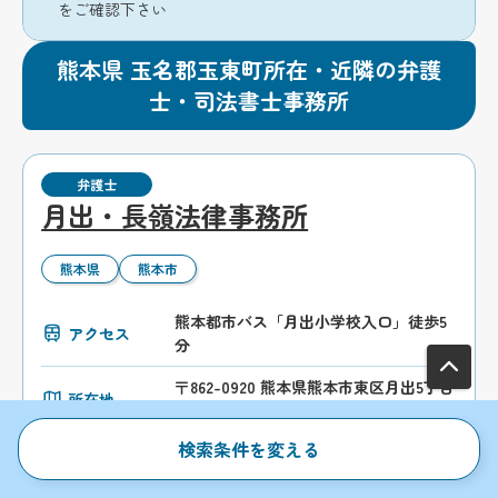
をご確認下さい
熊本県 玉名郡玉東町所在・近隣の弁護
士・司法書士事務所
弁護士
月出・長嶺法律事務所
熊本県
熊本市
熊本都市バス「月出小学校入口」徒歩5
アクセス
分
〒862-0920 熊本県熊本市東区月出5丁目
所在地
1番7-1 TTビル1F
検索条件を変える