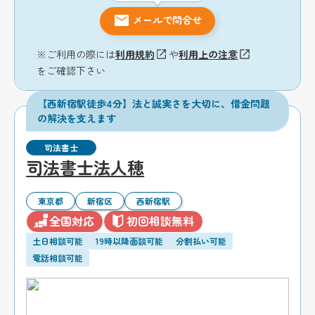
メールで問合せ
※ご利用の際には
利用規約
や
利用上の注意
をご確認下さい
【西新宿駅徒歩4分】法と誠実さを大切に、借金問題
の解決を支えます
司法書士
司法書士法人穂
東京都
新宿区
西新宿駅
全国対応
初回相談無料
土日相談可能
19時以降面談可能
分割払い可能
電話相談可能