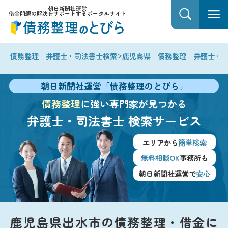
朝日新聞社運営
借金問題の解決をサポートするポータルサイト
>
債務整理 弁護士・司法書士検索
鹿児島県 債務整理 弁護士・
朝日新聞社運営「債務整理のとびら」
債務整理
に強い専門家が見つかる
弁護士・司法書士
検索サービス
エリアから
簡単検索
無料相談OK
事務所も
朝日新聞社運営で
安心
鹿児島県出水市の債務整理・借金に