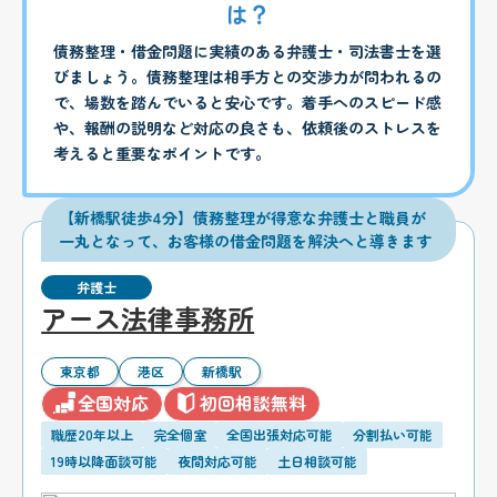
は？
債務整理・借金問題に実績のある弁護士・司法書士を選
びましょう。債務整理は相手方との交渉力が問われるの
で、場数を踏んでいると安心です。着手へのスピード感
や、報酬の説明など対応の良さも、依頼後のストレスを
考えると重要なポイントです。
【新橋駅徒歩4分】債務整理が得意な弁護士と職員が
一丸となって、お客様の借金問題を解決へと導きます
弁護士
アース法律事務所
東京都
港区
新橋駅
全国対応
初回相談無料
職歴20年以上
完全個室
全国出張対応可能
分割払い可能
19時以降面談可能
夜間対応可能
土日相談可能