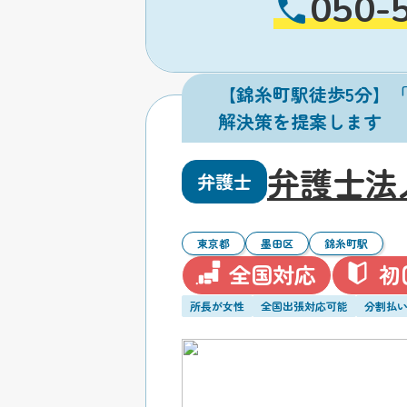
050-
【錦糸町駅徒歩5分】
解決策を提案します
弁護士法
弁護士
東京都
墨田区
錦糸町駅
全国対応
初
所長が女性
全国出張対応可能
分割払