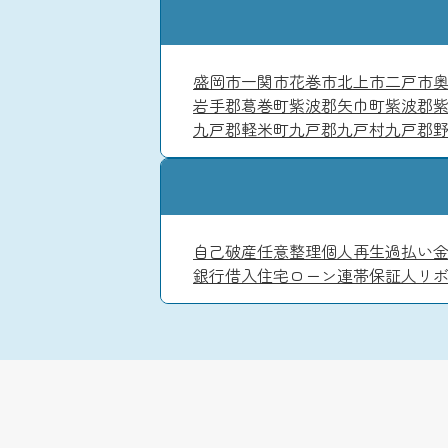
盛岡市
一関市
花巻市
北上市
二戸市
岩手郡葛巻町
紫波郡矢巾町
紫波郡
九戸郡軽米町
九戸郡九戸村
九戸郡
自己破産
任意整理
個人再生
過払い
銀行借入
住宅ローン
連帯保証人
リ