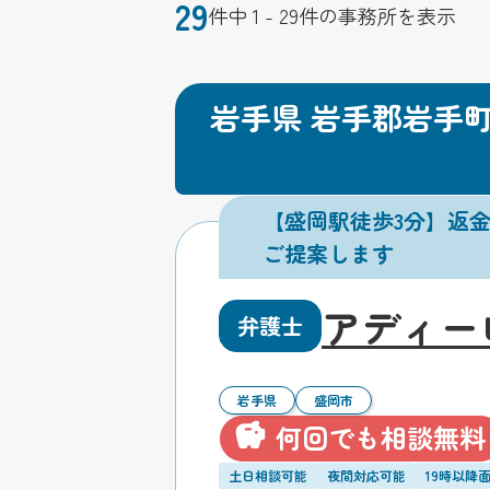
29
件中 1 - 29件の事務所を表示
岩手県 岩手郡岩手
【盛岡駅徒歩3分】返
ご提案します
アディー
弁護士
岩手県
盛岡市
何回でも相談無料
土日相談可能
夜間対応可能
19時以降