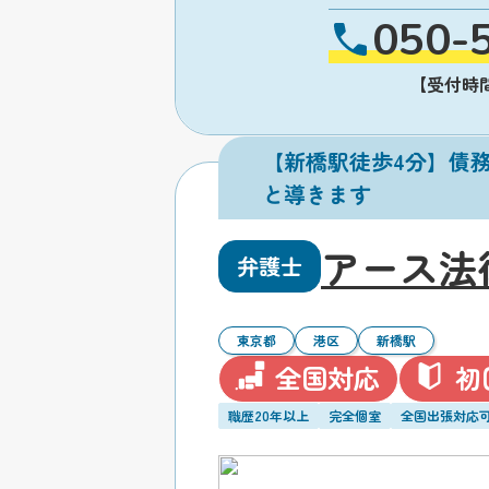
050-
【受付時間】
【新橋駅徒歩4分】債
と導きます
アース法
弁護士
東京都
港区
新橋駅
全国対応
初
職歴20年以上
完全個室
全国出張対応