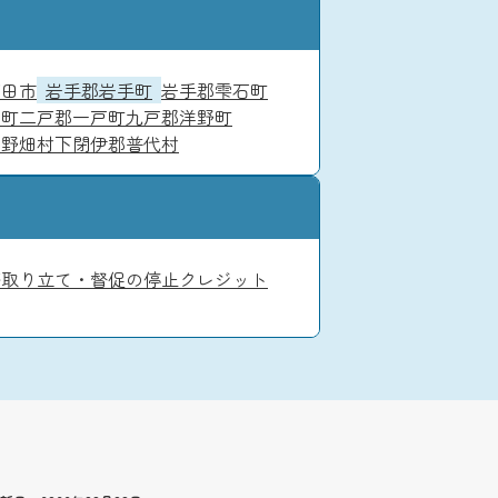
高田市
岩手郡岩手町
岩手郡雫石町
賀町
二戸郡一戸町
九戸郡洋野町
田野畑村
下閉伊郡普代村
務
取り立て・督促の停止
クレジット