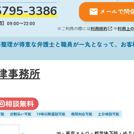
5795-3386
メールで問
09:00〜22:00
※ご利用の際には
利用規約
や
利用上
務整理が得意な弁護士と職員が一丸となって、お客
律事務所
回相談無料
可能
分割払い可能
19時以降面談可能
夜間対応可能
土日相談可能
JR・東京メトロ・都営地下鉄・ゆりか