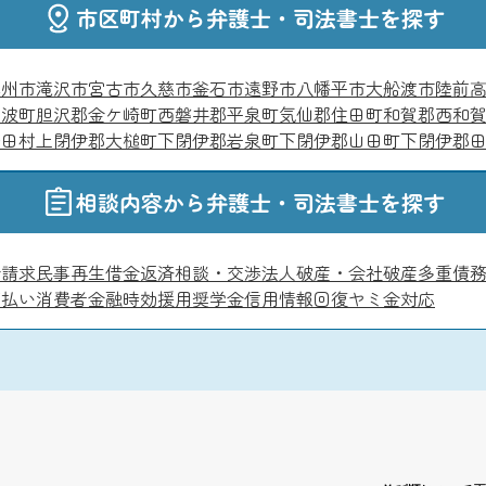
市区町村から弁護士・司法書士を探す
奥州市
滝沢市
宮古市
久慈市
釜石市
遠野市
八幡平市
大船渡市
陸前
紫波町
胆沢郡金ケ崎町
西磐井郡平泉町
気仙郡住田町
和賀郡西和
野田村
上閉伊郡大槌町
下閉伊郡岩泉町
下閉伊郡山田町
下閉伊郡
相談内容から弁護士・司法書士を探す
金請求
民事再生
借金返済相談・交渉
法人破産・会社破産
多重債
ボ払い
消費者金融
時効援用
奨学金
信用情報回復
ヤミ金対応