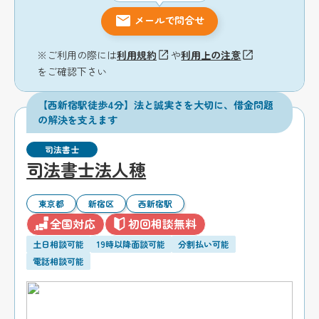
メールで問合せ
※ご利用の際には
利用規約
や
利用上の注意
をご確認下さい
【西新宿駅徒歩4分】法と誠実さを大切に、借金問題
の解決を支えます
司法書士
司法書士法人穂
東京都
新宿区
西新宿駅
全国対応
初回相談無料
土日相談可能
19時以降面談可能
分割払い可能
電話相談可能