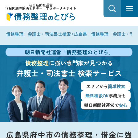
朝日新聞社運営
借金問題の解決をサポートするポータルサイト
>
債務整理 弁護士・司法書士検索
広島県 債務整理 弁護士・司
朝日新聞社運営「債務整理のとびら」
債務整理
に強い専門家が見つかる
弁護士・司法書士
検索サービス
エリアから
簡単検索
無料相談OK
事務所も
朝日新聞社運営で
安心
広島県府中市の債務整理・借金に強