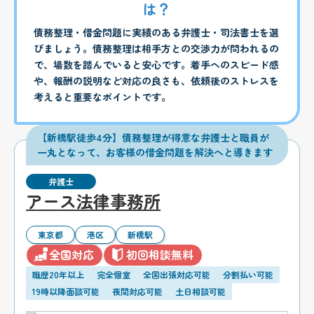
は？
債務整理・借金問題に実績のある弁護士・司法書士を選
びましょう。債務整理は相手方との交渉力が問われるの
で、場数を踏んでいると安心です。着手へのスピード感
や、報酬の説明など対応の良さも、依頼後のストレスを
考えると重要なポイントです。
【新橋駅徒歩4分】債務整理が得意な弁護士と職員が
一丸となって、お客様の借金問題を解決へと導きます
弁護士
アース法律事務所
東京都
港区
新橋駅
全国対応
初回相談無料
職歴20年以上
完全個室
全国出張対応可能
分割払い可能
19時以降面談可能
夜間対応可能
土日相談可能