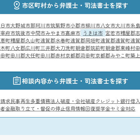
市区町村から弁護士・司法書士を探す
春日市
大野城市
那珂川市
筑紫野市
小郡市
柳川市
八女市
大川市
糸
太宰府市
筑後市
中間市
みやま市
嘉麻市
うきは市
宮若市
糟屋郡
須恵町
糟屋郡久山町
遠賀郡水巻町
遠賀郡岡垣町
遠賀郡遠賀町
遠
大木町
八女郡広川町
三井郡大刀洗町
朝倉郡筑前町
朝倉郡東峰村
糸田町
田川郡大任町
田川郡赤村
京都郡苅田町
京都郡みやこ町
築
相談内容から弁護士・司法書士を探す
金請求
民事再生
多重債務
法人破産・会社破産
クレジット
銀行借
費者金融
取り立て・督促の停止
信用情報回復
奨学金
ヤミ金対応