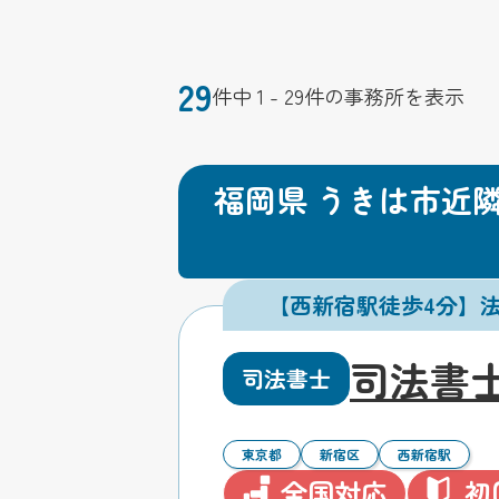
29
件中 1 - 29件の事務所を表示
福岡県 うきは市近
【西新宿駅徒歩4分】
司法書
司法書士
東京都
新宿区
西新宿駅
全国対応
初