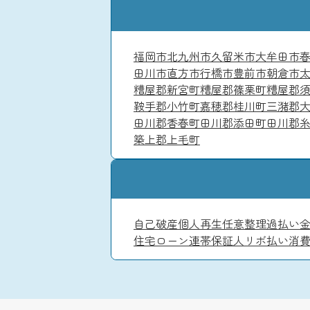
福岡市
北九州市
久留米市
大牟田市
田川市
直方市
行橋市
豊前市
朝倉市
糟屋郡新宮町
糟屋郡篠栗町
糟屋郡
鞍手郡小竹町
嘉穂郡桂川町
三潴郡
田川郡香春町
田川郡添田町
田川郡
築上郡上毛町
自己破産
個人再生
任意整理
過払い
住宅ローン
連帯保証人
リボ払い
消