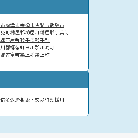
島市
福津市
宗像市
古賀市
飯塚市
志免町
糟屋郡粕屋町
糟屋郡宇美町
賀郡芦屋町
鞍手郡鞍手町
田川郡福智町
田川郡川崎町
上郡吉富町
築上郡築上町
入
借金返済相談・交渉
時効援用