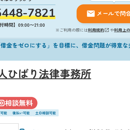
5448-7821
メールで問
時間】09:00〜21:00
※ご利用の際には
利用規約
や
利用上
「借金をゼロにする」を目標に、借金問題が得意な
人ひばり法律事務所
回相談無料
い可能
後払い可能
土日相談可能