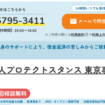
24時間いつでも受
せはこちらから
5795-3411
メールで問
時間】09:00〜18:00
※ご利用の際には
利用規約
や
利用上
親身のサポートにより、借金返済の苦しみからご依
人プロテクトスタンス 東京
回相談無料
・女性司法書士在籍
駐車場あり
WEB・オンライン相談可能
全国出張対応可