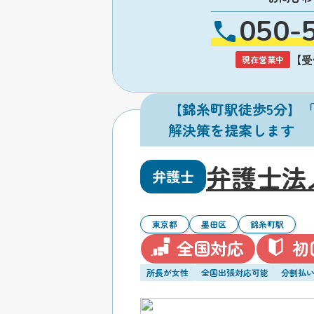
050-
【受付
現在営業中
【錦糸町駅徒歩5分】
解決策を提案します
弁護士法
弁護士
東京都
墨田区
錦糸町駅
全国対応
初
所長が女性
全国出張対応可能
分割払