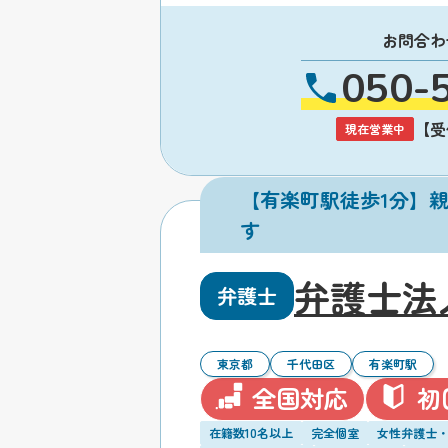
お問合わ
050-
【受付
現在営業中
【有楽町駅徒歩1分】
す
弁護士法
弁護士
東京都
千代田区
有楽町駅
全国対応
初
在籍数10名以上
完全個室
女性弁護士