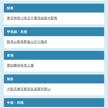
関東
東京
神奈川
埼玉
千葉
茨城
栃木
群馬
甲信越・北陸
新潟
山梨
長野
富山
石川
福井
東海
愛知
静岡
岐阜
三重
関西
大阪
兵庫
京都
奈良
滋賀
和歌山
中国・四国