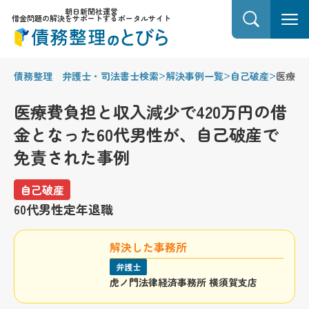
朝日新聞社運営
借金問題の解決をサポートするポータルサイト
>
>
>
債務整理 弁護士・司法書士検索
解決事例一覧
自己破産
医療費
医療費負担と収入減少で420万円の借
金となった60代男性が、自己破産で
免責された事例
自己破産
60代
男性
定年退職
解決した事務所
弁護士
虎ノ門法律経済事務所 横須賀支店