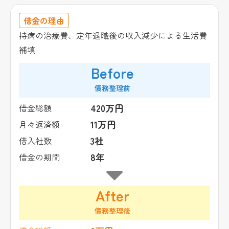
借金の理由
持病の治療費、定年退職後の収入減少による生活費
補填
Before
債務整理前
420万円
借金総額
11万円
月々返済額
3社
借入社数
8年
借金の期間
After
債務整理後