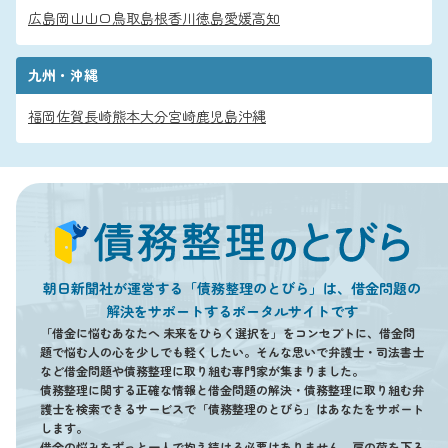
広島
岡山
山口
鳥取
島根
香川
徳島
愛媛
高知
九州・沖縄
福岡
佐賀
長崎
熊本
大分
宮崎
鹿児島
沖縄
朝日新聞社が運営する「債務整理のとびら」は、借金問題の
解決をサポートするポータルサイトです
「借金に悩むあなたへ 未来をひらく選択を」をコンセプトに、借金問
題で悩む人の心を少しでも軽くしたい。そんな思いで弁護士・司法書士
など借金問題や債務整理に取り組む専門家が集まりました。
債務整理に関する正確な情報と借金問題の解決・債務整理に取り組む弁
護士を検索できるサービスで「債務整理のとびら」はあなたをサポート
します。
借金の悩みをずっと一人で抱え続ける必要はありません。肩の荷を下ろ