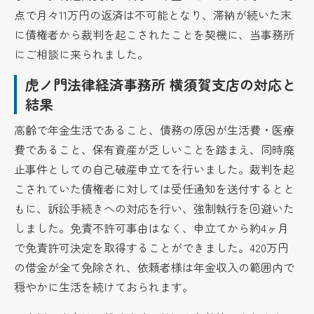
点で月々11万円の返済は不可能となり、滞納が続いた末
に債権者から裁判を起こされたことを契機に、当事務所
にご相談に来られました。
虎ノ門法律経済事務所 横須賀支店の対応と
結果
高齢で年金生活であること、債務の原因が生活費・医療
費であること、保有資産が乏しいことを踏まえ、同時廃
止事件としての自己破産申立てを行いました。裁判を起
こされていた債権者に対しては受任通知を送付するとと
もに、訴訟手続きへの対応を行い、強制執行を回避いた
しました。免責不許可事由はなく、申立てから約4ヶ月
で免責許可決定を取得することができました。420万円
の借金が全て免除され、依頼者様は年金収入の範囲内で
穏やかに生活を続けておられます。