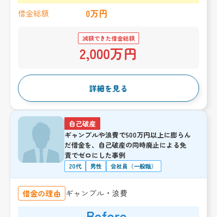
0万円
借金総額
減額できた借金総額
2,000万円
詳細を見る
自己破産
ギャンブルや浪費で500万円以上に膨らん
だ借金を、自己破産の同時廃止による免
責でゼロにした事例
20代
男性
会社員（一般職）
ギャンブル・浪費
借金の理由
Before