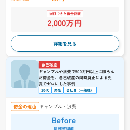
減額できた借金総額
2,000万円
詳細を見る
自己破産
ギャンブルや浪費で500万円以上に膨らん
だ借金を、自己破産の同時廃止による免
責でゼロにした事例
20代
男性
会社員（一般職）
ギャンブル・浪費
借金の理由
Before
債務整理前