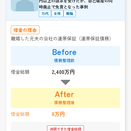
円以上の請求を受けたが、自己破産の同
時廃止で免責となった事例
70代
女性
無職
借金の理由
離婚した元夫の会社の連帯保証（連帯保証債務）
Before
債務整理前
2,400万円
借金総額
After
債務整理後
0万円
借金総額
減額できた借金総額