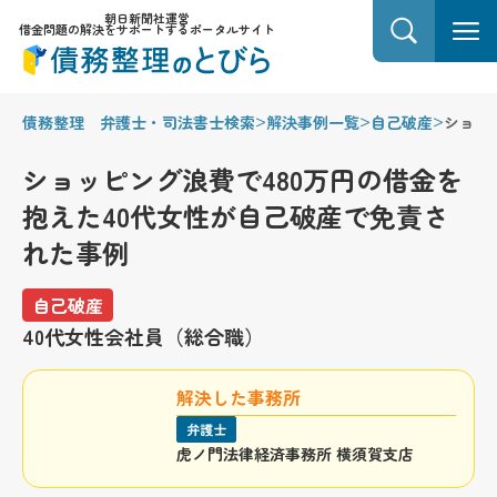
朝日新聞社運営
借金問題の解決をサポートするポータルサイト
>
>
>
債務整理 弁護士・司法書士検索
解決事例一覧
自己破産
ショッ
ショッピング浪費で480万円の借金を
抱えた40代女性が自己破産で免責さ
れた事例
自己破産
40代
女性
会社員（総合職）
解決した事務所
弁護士
虎ノ門法律経済事務所 横須賀支店