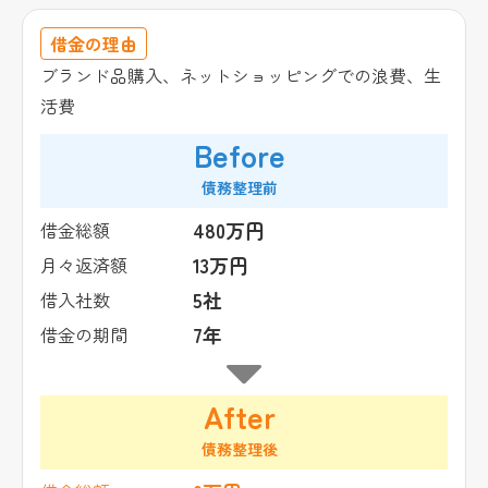
借金の理由
ブランド品購入、ネットショッピングでの浪費、生
活費
Before
債務整理前
480万円
借金総額
13万円
月々返済額
5社
借入社数
7年
借金の期間
After
債務整理後