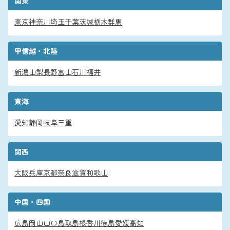
関東
東京
神奈川
埼玉
千葉
茨城
栃木
群馬
甲信越・北陸
新潟
山梨
長野
富山
石川
福井
東海
愛知
静岡
岐阜
三重
関西
大阪
兵庫
京都
奈良
滋賀
和歌山
中国・四国
広島
岡山
山口
鳥取
島根
香川
徳島
愛媛
高知