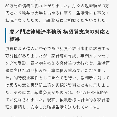
80万円の債務に膨れ上がりました。月々の返済額が13万
円となり給与の大半を占めるに至り、生活費にも事欠く
状況となったため、当事務所にご相談くださいました。
虎ノ門法律経済事務所 横須賀支店の対応と
結果
浪費による借入が中心であり免責不許可事由に該当する
可能性がありましたが、家計簿の作成、専門カウンセリ
ングの受診、買い物を控える具体策の実行など、生活再
建に向けた取り組みを丁寧に積み重ねていただきまし
た。同時廃止事件として申立てを行い、裁判所に対して
は反省の意と再発防止策を客観的資料とともに示しまし
た。その結果、裁量免責が認められ、480万円の債務全
てが免除されました。現在、依頼者様は計画的な家計管
理を継続し、安定した職場生活を送られています。