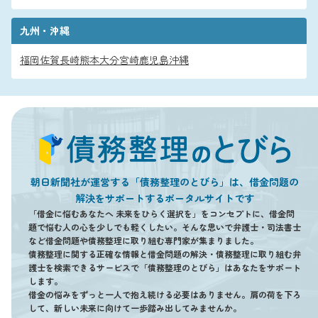
九州・沖縄
福岡
佐賀
長崎
熊本
大分
宮崎
鹿児島
沖縄
朝日新聞社が運営する「債務整理のとびら」は、借金問題の
解決をサポートするポータルサイトです
「借金に悩むあなたへ 未来をひらく選択を」をコンセプトに、借金問
題で悩む人の心を少しでも軽くしたい。そんな思いで弁護士・司法書士
など借金問題や債務整理に取り組む専門家が集まりました。
債務整理に関する正確な情報と借金問題の解決・債務整理に取り組む弁
護士を検索できるサービスで「債務整理のとびら」はあなたをサポート
します。
借金の悩みをずっと一人で抱え続ける必要はありません。肩の荷を下ろ
して、新しい未来に向けて一歩踏み出してみませんか。