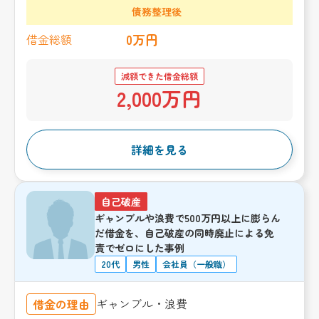
債務整理後
0万円
借金総額
減額できた借金総額
2,000万円
詳細を見る
自己破産
ギャンブルや浪費で500万円以上に膨らん
だ借金を、自己破産の同時廃止による免
責でゼロにした事例
20代
男性
会社員（一般職）
ギャンブル・浪費
借金の理由