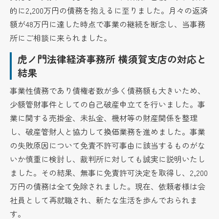
的に2,200万円の債務を抱えるに至りました。月々の返済
額が48万円に達した時点で事業の継続を断念し、当事務
所にご相談に来られました。
虎ノ門法律経済事務所 横須賀支店の対応と
結果
事業性債務であり債権者数が多く債務額も大きいため、
少額管財事件としての自己破産申立てを行いました。事
業に関する売掛金、未払金、機材等の財産関係を整理
し、破産管財人と協力して換価業務を進めました。事業
の失敗原因について免責不許可事由に該当するものがな
いか慎重に検討し、裁判所に対しても誠実に説明いたし
ました。その結果、無事に免責許可決定を取得し、2,200
万円の債務は全て免除されました。現在、依頼者様は会
社員として再就職され、新たな生活を歩んでおられま
す。