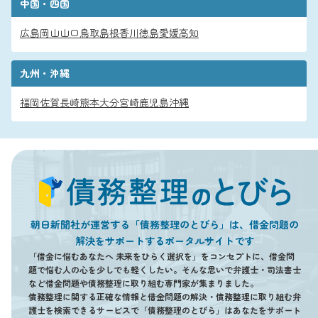
中国・四国
広島
岡山
山口
鳥取
島根
香川
徳島
愛媛
高知
九州・沖縄
福岡
佐賀
長崎
熊本
大分
宮崎
鹿児島
沖縄
朝日新聞社が運営する「債務整理のとびら」は、借金問題の
解決をサポートするポータルサイトです
「借金に悩むあなたへ 未来をひらく選択を」をコンセプトに、借金問
題で悩む人の心を少しでも軽くしたい。そんな思いで弁護士・司法書士
など借金問題や債務整理に取り組む専門家が集まりました。
債務整理に関する正確な情報と借金問題の解決・債務整理に取り組む弁
護士を検索できるサービスで「債務整理のとびら」はあなたをサポート