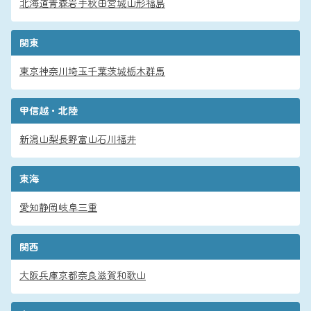
北海道
青森
岩手
秋田
宮城
山形
福島
関東
東京
神奈川
埼玉
千葉
茨城
栃木
群馬
甲信越・北陸
新潟
山梨
長野
富山
石川
福井
東海
愛知
静岡
岐阜
三重
関西
大阪
兵庫
京都
奈良
滋賀
和歌山