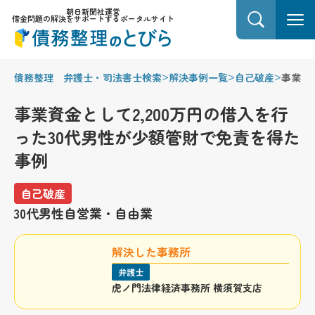
朝日新聞社運営
借金問題の解決をサポートするポータルサイト
>
>
>
債務整理 弁護士・司法書士検索
解決事例一覧
自己破産
事業資
事業資金として2,200万円の借入を行
った30代男性が少額管財で免責を得た
事例
自己破産
30代
男性
自営業・自由業
解決した事務所
弁護士
虎ノ門法律経済事務所 横須賀支店