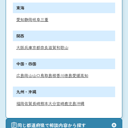
東海
愛知
静岡
岐阜
三重
関西
大阪
兵庫
京都
奈良
滋賀
和歌山
中国・四国
広島
岡山
山口
鳥取
島根
香川
徳島
愛媛
高知
九州・沖縄
福岡
佐賀
長崎
熊本
大分
宮崎
鹿児島
沖縄
同じ都道府県で相談内容から探す