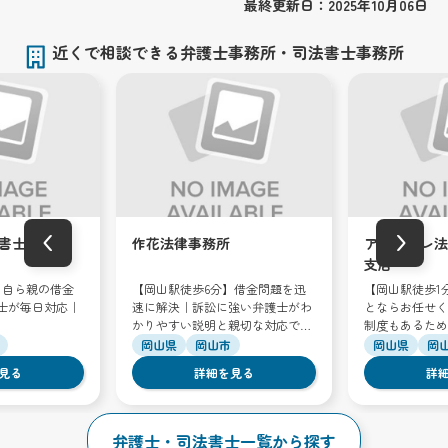
最終更新日：2025年10月06日
近くで相談できる弁護士事務所・司法書士事務所
‹
›
書士事務所
作花法律事務所
アディーレ法
支店
】自ら親の借金
【岡山駅徒歩6分】借金問題を迅
【岡山駅徒歩1
士が毎日対応｜
速に解決｜訴訟に強い弁護士がわ
とならお任せく
かりやすい説明と親切な対応でサ
制度もあるため
ポートいたします
ただけます
岡山県
岡山市
岡山県
岡
見る
詳細を見る
詳
弁護士・司法書士一覧から探す