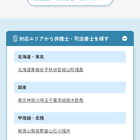
対応エリアから弁護士・司法書士を探す
北海道・東北
北海道
青森
岩手
秋田
宮城
山形
福島
関東
東京
神奈川
埼玉
千葉
茨城
栃木
群馬
甲信越・北陸
新潟
山梨
長野
富山
石川
福井