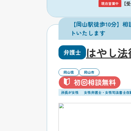
【受付
現在営業中
【岡山駅徒歩10分】
トいたします
はやし法
弁護士
岡山県
岡山市
初回相談無料
所長が女性
女性弁護士・女性司法書士在