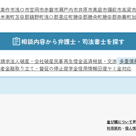
市
美作市
浅口市
笠岡市
赤磐市
瀬戸内市
井原市
真庭市
備前市
高梁
久米南町
苫田郡鏡野町
浅口郡里庄町
勝田郡勝央町
勝田郡奈義町
相談内容から弁護士・司法書士を探す
金請求
法人破産・会社破産
民事再生
借金返済相談・交渉
多重債
費者金融
取り立て・督促の停止
奨学金
信用情報回復
ヤミ金対応
並び順について
更
利用規約
・
個人情