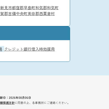
市
新見市
都窪郡早島町
和気郡和気町
加賀郡吉備中央町
英田郡西粟倉村
務
クレジット
銀行借入
時効援用
新日：2026年08月06日
報保護方針
に同意の上、各事務所にご連絡ください。