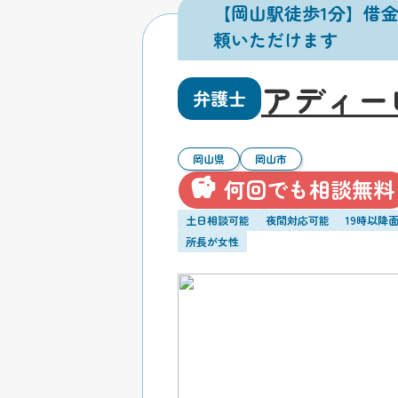
【岡山駅徒歩1分】借
頼いただけます
アディー
弁護士
岡山県
岡山市
何回でも相談無料
土日相談可能
夜間対応可能
19時以降
所長が女性