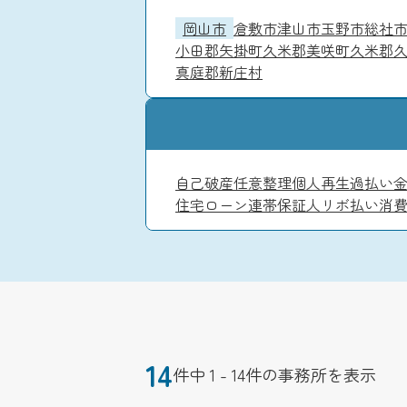
岡山市
倉敷市
津山市
玉野市
総社
小田郡矢掛町
久米郡美咲町
久米郡
真庭郡新庄村
自己破産
任意整理
個人再生
過払い
住宅ローン
連帯保証人
リボ払い
消
14
件中 1 - 14件の事務所を表示