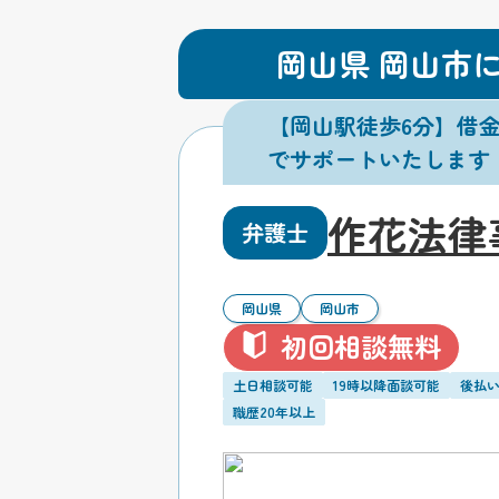
岡山県 岡山市
【岡山駅徒歩6分】借
でサポートいたします
作花法律
弁護士
岡山県
岡山市
初回相談無料
土日相談可能
19時以降面談可能
後払
職歴20年以上