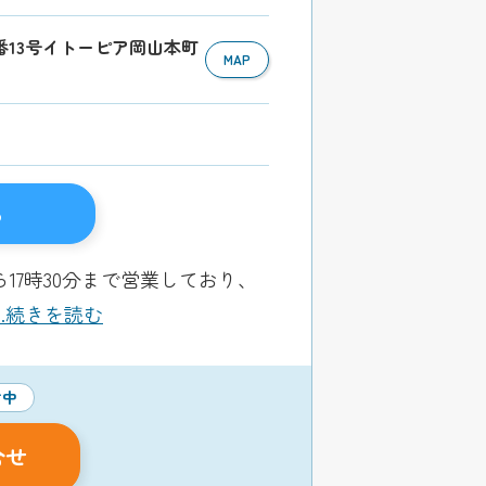
3番13号イトーピア岡山本町
MAP
る
17時30分まで営業しており、
...続きを読む
付中
合せ