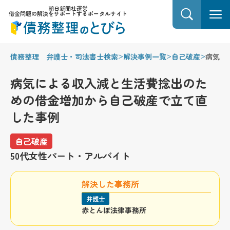
朝日新聞社運営
借金問題の解決をサポートするポータルサイト
>
>
>
債務整理 弁護士・司法書士検索
解決事例一覧
自己破産
病気に
病気による収入減と生活費捻出のた
めの借金増加から自己破産で立て直
した事例
自己破産
50代
女性
パート・アルバイト
解決した事務所
弁護士
赤とんぼ法律事務所