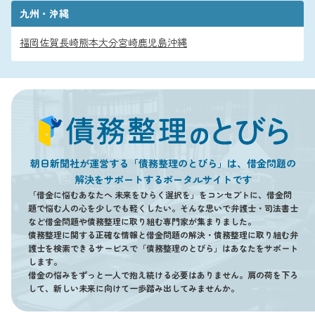
九州・沖縄
福岡
佐賀
長崎
熊本
大分
宮崎
鹿児島
沖縄
朝日新聞社が運営する「債務整理のとびら」は、借金問題の
解決をサポートするポータルサイトです
「借金に悩むあなたへ 未来をひらく選択を」をコンセプトに、借金問
題で悩む人の心を少しでも軽くしたい。そんな思いで弁護士・司法書士
など借金問題や債務整理に取り組む専門家が集まりました。
債務整理に関する正確な情報と借金問題の解決・債務整理に取り組む弁
護士を検索できるサービスで「債務整理のとびら」はあなたをサポート
します。
借金の悩みをずっと一人で抱え続ける必要はありません。肩の荷を下ろ
して、新しい未来に向けて一歩踏み出してみませんか。