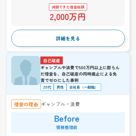
減額できた借金総額
2,000万円
詳細を見る
自己破産
ギャンブルや浪費で500万円以上に膨らん
だ借金を、自己破産の同時廃止による免
責でゼロにした事例
20代
男性
会社員（一般職）
ギャンブル・浪費
借金の理由
Before
債務整理前