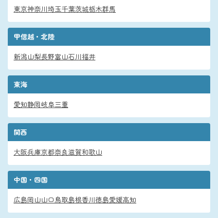
東京
神奈川
埼玉
千葉
茨城
栃木
群馬
甲信越・北陸
新潟
山梨
長野
富山
石川
福井
東海
愛知
静岡
岐阜
三重
関西
大阪
兵庫
京都
奈良
滋賀
和歌山
中国・四国
広島
岡山
山口
鳥取
島根
香川
徳島
愛媛
高知