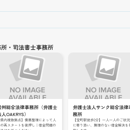
務所・司法書士事務所
信州総合法律事務所（弁護士
弁護士法人サンク総合法律
法人OAKRYS）
務所
【県内複数拠点】債務整理によって人
【宝町駅徒歩2分】一人一人のご状況
生の再スタートを後押し｜借金問題の
に寄り添い、無理のない借金解決を