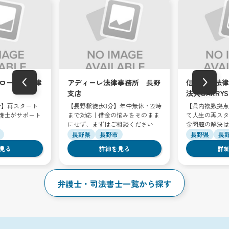
‹
›
ロータス法律
アディーレ法律事務所 長野
信州総合法律
支店
法人OAKRY
分】再スタート
【長野駅徒歩3分】年中無休・22時
【県内複数拠点
護士がサポート
まで対応｜借金の悩みをそのまま
て人生の再スタ
にせず、まずはご相談ください
金問題の解決は
長野県
長野市
長野県
長
見る
詳細を見る
詳
弁護士・司法書士一覧から探す