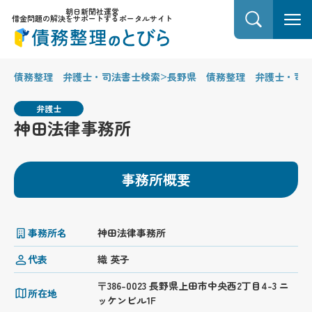
朝日新聞社運営
借金問題の解決をサポートするポータルサイト
>
債務整理 弁護士・司法書士検索
長野県 債務整理 弁護士・司
弁護士
神田法律事務所
事務所概要
事務所名
神田法律事務所
代表
織 英子
〒386-0023 長野県上田市中央西2丁目4-3 ニ
所在地
ッケンビル1F