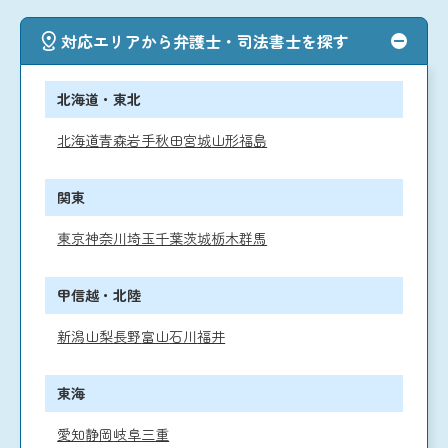
対応エリアから弁護士・司法書士を探す
北海道・東北
北海道
青森
岩手
秋田
宮城
山形
福島
関東
東京
神奈川
埼玉
千葉
茨城
栃木
群馬
甲信越・北陸
新潟
山梨
長野
富山
石川
福井
東海
愛知
静岡
岐阜
三重