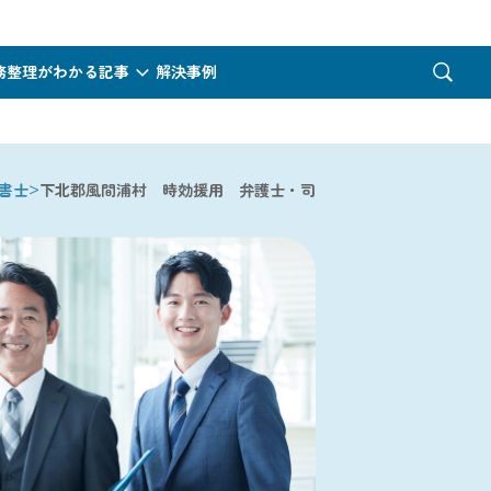
務整理がわかる記事
解決事例
>
書士
下北郡風間浦村 時効援用 弁護士・司法書士