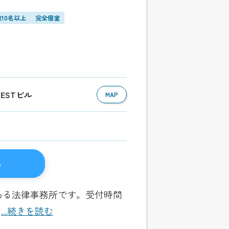
10名以上
完全個室
 ESTビル
MAP
る
ある法律事務所です。受付時間
能
...続きを読む