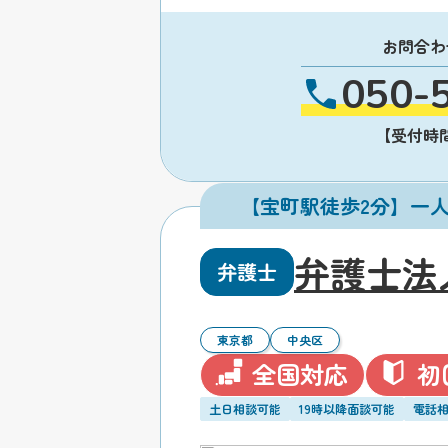
お問合わ
050-
【受付時間】
【宝町駅徒歩2分】一
弁護士法
弁護士
東京都
中央区
全国対応
初
土日相談可能
19時以降面談可能
電話