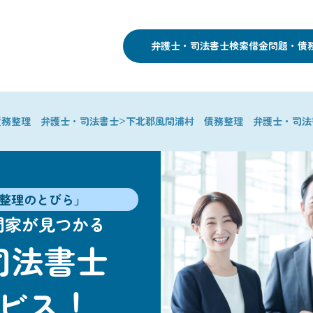
弁護士・司法書士検索
借金問題・債
>
債務整理 弁護士・司法書士
下北郡風間浦村 債務整理 弁護士・司法
整理のとびら」
門家が見つかる
司法書士
ビス！