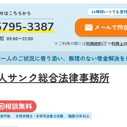
24時間いつでも受
せはこちらから
5795-3387
メールで問
09:00〜22:00
※ご利用の際には
利用規約
や
利用上
人一人のご状況に寄り添い、無理のない借金解決を
人サンク総合法律事務所
回相談無料
相談可能
女性弁護士・女性司法書士在籍
職歴20年以上