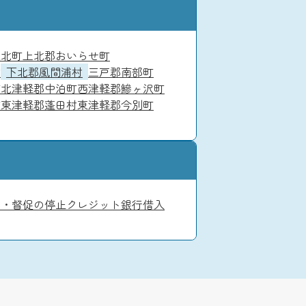
東北町
上北郡おいらせ町
村
下北郡風間浦村
三戸郡南部町
町
北津軽郡中泊町
西津軽郡鰺ヶ沢町
町
東津軽郡蓬田村
東津軽郡今別町
て・督促の停止
クレジット
銀行借入