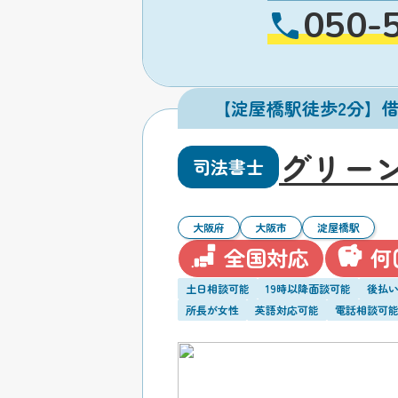
050-
【淀屋橋駅徒歩2分】
グリー
司法書士
大阪府
大阪市
淀屋橋駅
全国対応
何
土日相談可能
19時以降面談可能
後払
所長が女性
英語対応可能
電話相談可