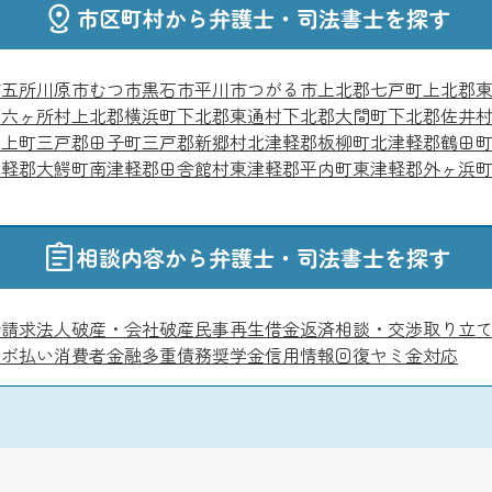
市区町村から弁護士・司法書士を探す
市
五所川原市
むつ市
黒石市
平川市
つがる市
上北郡七戸町
上北郡
郡六ヶ所村
上北郡横浜町
下北郡東通村
下北郡大間町
下北郡佐井
階上町
三戸郡田子町
三戸郡新郷村
北津軽郡板柳町
北津軽郡鶴田
津軽郡大鰐町
南津軽郡田舎館村
東津軽郡平内町
東津軽郡外ヶ浜
相談内容から弁護士・司法書士を探す
金請求
法人破産・会社破産
民事再生
借金返済相談・交渉
取り立
リボ払い
消費者金融
多重債務
奨学金
信用情報回復
ヤミ金対応