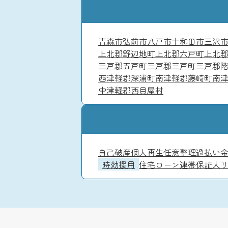
青森市
弘前市
八戸市
十和田市
三沢
上北郡野辺地町
上北郡六戸町
上北
三戸郡五戸町
三戸郡三戸町
三戸郡
西津軽郡深浦町
南津軽郡藤崎町
南
中津軽郡西目屋村
自己破産
個人再生
任意整理
過払い
時効援用
住宅ローン
連帯保証人