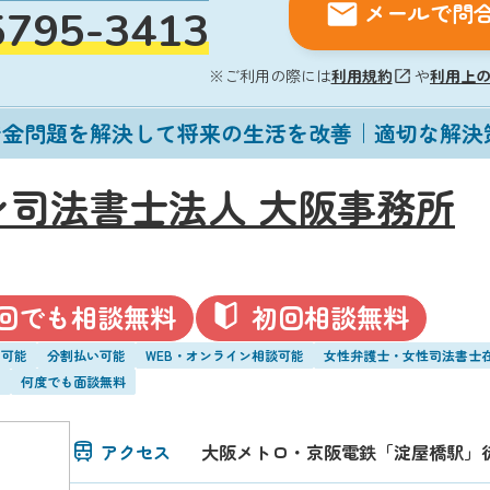
メールで問
5795-3413
※ご利用の際には
利用規約
や
利用上
借金問題を解決して将来の生活を改善｜適切な解決
ン司法書士法人 大阪事務所
回でも相談無料
初回相談無料
い可能
分割払い可能
WEB・オンライン相談可能
女性弁護士・女性司法書士
能
何度でも面談無料
アクセス
大阪メトロ・京阪電鉄「淀屋橋駅」