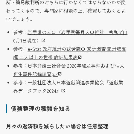
所・簡易裁判所のどちらに行かなくてはならないかが変
わってくるので、専門家に相談の上、確認しておくとよ
いでしょう。
参考：
岩手県の人口（岩手県毎月人口推計 令和6年1
0月1日現在）
参考：
e-Stat 政府統計の総合窓口 家計調査 家計収支
編 二人以上の世帯 詳細結果表
参考：
日本弁護士連合会 2020年破産事件および個人
再生事件記録調査p.2
参考：
一般社団法人日本遊戯関連事業協会『遊戯業
界データブック2024』
債務整理の種類を知る
月々の返済額を減らしたい場合は任意整理