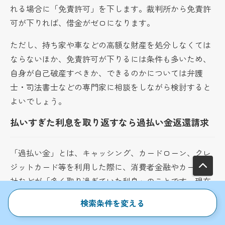
れる場合に「免責許可」を下します。裁判所から免責許
可が下りれば、借金がゼロになります。
ただし、持ち家や車などの高額な財産を処分しなくては
ならないほか、免責許可が下りるには条件も多いため、
自身が自己破産すべきか、できるのかについては弁護
士・司法書士などの専門家に相談をしながら検討すると
よいでしょう。
払いすぎた利息を取り返すなら過払い金返還請求
「過払い金」とは、キャッシング、カードローン、クレ
ジットカード等を利用した際に、消費者金融やカード会
社などが「多く取り過ぎていた利息」のことです。現在
の「利息制限法」という法律ができる前の「出資法」の
検索条件を変える
上限金利（29.2％）と利息制限法の上限金利（15〜2
0％）の差を「グレーゾーン金利」といい、このグレー