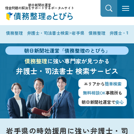
朝日新聞社運営
借金問題の解決をサポートするポータルサイト
>
債務整理 弁護士・司法書士検索
岩手県 債務整理 弁護士・司
朝日新聞社運営「債務整理のとびら」
債務整理
に強い専門家が見つかる
弁護士・司法書士
検索サービス
エリアから
簡単検索
無料相談OK
事務所も
朝日新聞社運営で
安心
岩手県の時効援用に強い弁護士・司