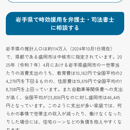
岩手県で時効援用を弁護士・司法書士
に相談する
岩手県の推計人口は約114万人（2024年10月1日現在）
で、県都である盛岡市は中核市に指定されています。20
25年（令和７年）4月における岩手県盛岡市の一世帯当
たりの消費支出のうち、教育費は10,162円で全国平均の2
4,279円を下回るものの、住居費は19,619円で全国平均の1
8,708円を上回っています。また自動車等関係費への支出
が高く、全国平均が23,806円なのに対し盛岡市は46,445
円となっています。このように支出が多い家庭では、何
らかの事情で世帯主の収入が減ったり、働けなくなった
りした場合には、住宅ローンなどの負債を抱えやすくな
ります。