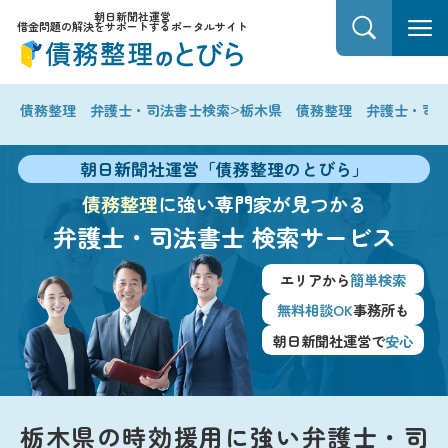
朝日新聞社運営
借金問題の解決をサポートするポータルサイト
>
債務整理 弁護士・司法書士検索
栃木県 債務整理 弁護士・司
朝日新聞社運営「債務整理のとびら」
債務整理
に強い専門家が見つかる
弁護士・司法書士
検索サービス
エリアから
簡単検索
無料相談OK
事務所も
朝日新聞社運営で
安心
栃木県の時効援用に強い弁護士・司