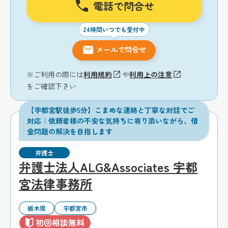
電話で問合せ
24時間いつでも受付中
メールで問合せ
※ご利用の際には
利用規約
や
利用上の注意
をご確認下さい
【宇都宮駅徒歩5分】こまめな連絡と丁寧な対話でご
対応｜依頼者様の不安な気持ちに寄り添いながら、借
金問題の解決を目指します
弁護士
弁護士法人ALG&Associates 宇都
宮法律事務所
栃木県
宇都宮市
初回相談無料