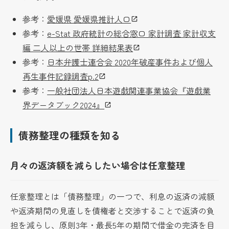
参考：
愛媛県 愛媛県推計人口
参考：
e-Stat 政府統計の総合窓口 家計調査 家計収支
編 二人以上の世帯 詳細結果表
参考：
日本弁護士連合会 2020年破産事件および個人
再生事件記録調査p.2
参考：
一般社団法人日本遊戯関連事業協会『遊戯業
界データブック2024』
債務整理の種類を知る
月々の返済額を減らしたい場合は任意整理
任意整理とは「債務整理」の一つで、利息の返済の減額
や返済期間の見直しを債権者と交渉することで返済の負
担を減らし、原則3年・最長5年の期間で借金の完済を目