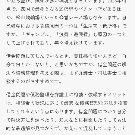
が立ち並び、娯楽が多い環境となっています。2023年時
点で、四国で最多となる95店舗のパチンコ店があるほ
か、松山競輪場といった公営レース場も存在します。自
己破産における負債原因の一位は「生活苦・低所得」で
すが、「ギャンブル」「浪費・遊興費」も原因の一つと
して上げられており、年々増え続けています。
借金問題に苦しんでいるとき、責任感の強い人ほど「自
分で何とかしないと」と思いがちですが、借金問題の解
決や債務整理を考える際は、まず弁護士・司法書士に相
談するのがおすすめです。
借金問題や債務整理を弁護士に相談・依頼するメリット
は、相談者の状況に応じて最適 な債務整理の方法を提案
してくれるという点にあります。借金問題について自分
で解決方法を調べたり、知人などに相談したりしても法
的な最適解が見つからず、かえって混乱してしまうこと