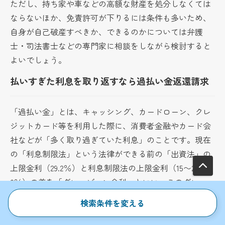
ただし、持ち家や車などの高額な財産を処分しなくては
ならないほか、免責許可が下りるには条件も多いため、
自身が自己破産すべきか、できるのかについては弁護
士・司法書士などの専門家に相談をしながら検討すると
よいでしょう。
払いすぎた利息を取り返すなら過払い金返還請求
「過払い金」とは、キャッシング、カードローン、クレ
ジットカード等を利用した際に、消費者金融やカード会
社などが「多く取り過ぎていた利息」のことです。現在
の「利息制限法」という法律ができる前の「出資法」の
上限金利（29.2％）と利息制限法の上限金利（15〜2
0％）の差を「グレーゾーン金利」といい、このグレー
ゾーン金利で支払った分が「過払い金」となります。消
検索条件を変える
費者金融やカード会社に対して「過払い金」の返還を求
めることを「過払い金返還請求」と言います。過払い金