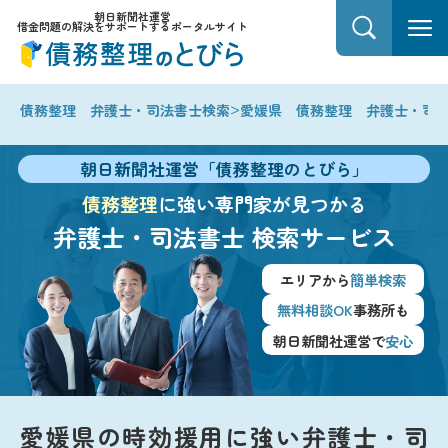
朝日新聞社運営
借金問題の解決をサポートするポータルサイト
>
債務整理 弁護士・司法書士検索
愛媛県 債務整理 弁護士・司
朝日新聞社運営「債務整理のとびら」
債務整理
に強い専門家が見つかる
弁護士・司法書士
検索サービス
エリアから
簡単検索
無料相談OK
事務所も
朝日新聞社運営で
安心
愛媛県の時効援用に強い弁護士・司