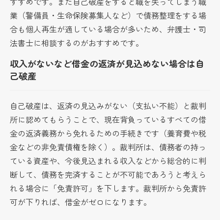
すすめです。また自己破産をすると職を失ってしまう職
業（警備員・生命保険募集人など）で債務整理をする場
合も個人再生が適している場合が多いため、弁護士・司
法書士に相談するのがおすすめです。
収入がないなど借金の返済が見込めない場合は自
己破産
自己破産は、返済の見込みがない（支払い不能）と裁判
所に認めてもらうことで、現在背負っているすべての借
金の返済義務から免れるための手続きです（養育費や税
金などの非免責債権を除く）。裁判所は、債務者の持っ
ている資産や、今後見込まれる収入などから総合的に判
断して、債務を完済することが不可能であろうと考えら
れる場合に「免責許可」を下します。裁判所から免責許
可が下りれば、借金がゼロになります。