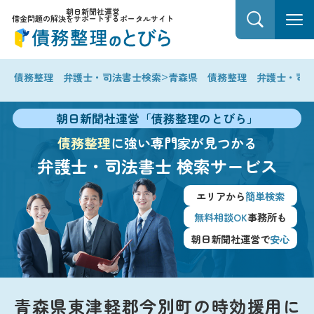
朝日新聞社運営
借金問題の解決をサポートするポータルサイト
>
債務整理 弁護士・司法書士検索
青森県 債務整理 弁護士・司
朝日新聞社運営「債務整理のとびら」
債務整理
に強い専門家が見つかる
弁護士・司法書士
検索サービス
エリアから
簡単検索
無料相談OK
事務所も
朝日新聞社運営で
安心
青森県東津軽郡今別町の時効援用に