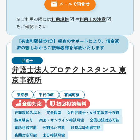
メールで問合せ
※ご利用の際には
利用規約
や
利用上の注意
をご確認下さい
【有楽町駅徒歩1分】親身のサポートにより、借金返
済の苦しみからご依頼者様を解放いたします
弁護士
弁護士法人プロテクトスタンス 東
京事務所
東京都
千代田区
有楽町駅
全国対応
初回相談無料
在籍数10名以上
完全個室
女性弁護士・女性司法書士在籍
駐車場あり
WEB・オンライン相談可能
全国出張対応可能
電話相談可能
分割払い可能
19時以降面談可能
夜間対応可能
土日相談可能