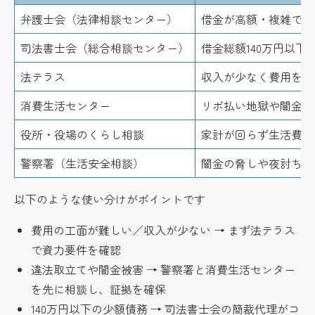
弁護士会（法律相談センター）
借金が高額・複雑でも
司法書士会（総合相談センター）
借金総額140万円以
法テラス
収入が少なく費用を用
消費生活センター
リボ払い地獄や闇金、
役所・役場のくらし相談
家計が回らず生活費も
警察署（生活安全相談）
闇金の脅しや夜討ち取
以下のような使い分けがポイントです
費用の工面が難しい／収入が少ない → まず法テラス
で資力要件を確認
違法取立てや闇金被害 → 警察署と消費生活センター
を先に相談し、証拠を確保
140万円以下の少額債務 → 司法書士会の簡裁代理がコ