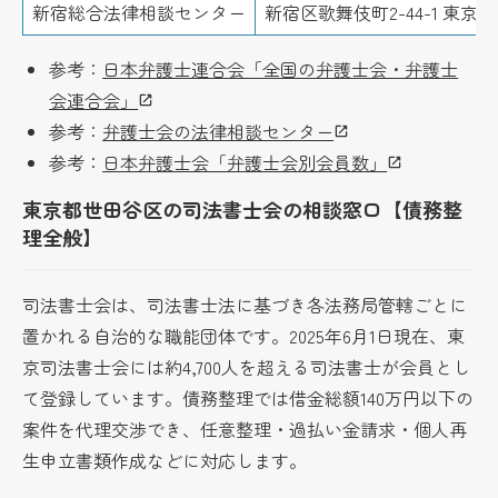
新宿総合法律相談センター
新宿区歌舞伎町2-44-1 東
参考：
日本弁護士連合会「全国の弁護士会・弁護士
会連合会」
参考：
弁護士会の法律相談センター
参考：
日本弁護士会「弁護士会別会員数」
東京都世田谷区の司法書士会の相談窓口【債務整
理全般】
司法書士会は、司法書士法に基づき各法務局管轄ごとに
置かれる自治的な職能団体です。2025年6月1日現在、東
京司法書士会には約4,700人を超える司法書士が会員とし
て登録しています。債務整理では借金総額140万円以下の
案件を代理交渉でき、任意整理・過払い金請求・個人再
生申立書類作成などに対応します。