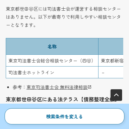
東京都世田谷区には司法書士会が運営する相談センター
はありません。以下が最寄りで利用しやすい相談センタ
ーとなります。
名称
所
東京司法書士会総合相談センター（四谷）
東京都新宿区四
司法書士ホットライン
－
参考：
東京司法書士会 無料法律相談
東京都世田谷区にある法テラス【債務整理全般】
検索条件を変える
法テラス（日本司法支援センター）は、収入・資産が一
定以下の人を対象に無料法律相談（原則3回）と弁護