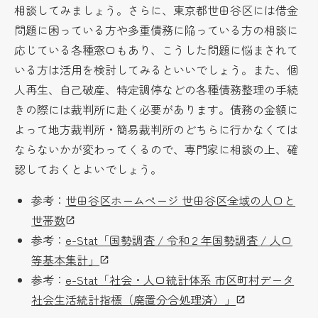
相談してみましょう。さらに、東京都世田谷区には借金
問題に困っている方や多重債務に陥っている方の相談に
応じている各種窓口もあり、こうした問題に悩まされて
いる方は活用を検討してみるといいでしょう。また、個
人再生、自己破産、特定調停などの各種債務整理の手続
きの際には裁判所に赴く必要があります。債務の金額に
よって地方裁判所・簡易裁判所のどちらに行かなくては
ならないかが変わってくるので、専門家に相談の上、確
認しておくとよいでしょう。
参考：
世田谷区ホームページ 世田谷区全域の人口と
世帯数
参考：
e-Stat「国勢調査 / 令和２年国勢調査 / 人口
等基本集計」
参考：
e-Stat「社会・人口統計体系 市区町村データ
社会生活統計指標（廃置分合処理済）」