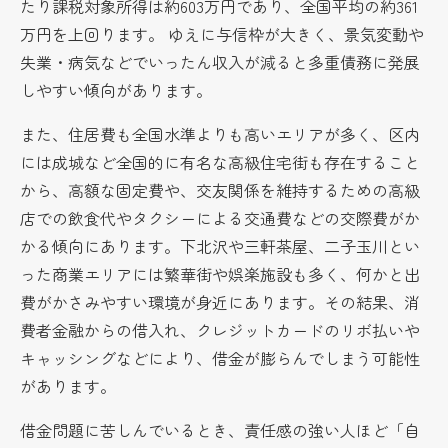
たり課税対象所得は約603万円であり、全国平均の約361
万円を上回ります。 ゆえに与信枠が大きく、景気変動や
失業・病気などでいったん収入が減ると多重債務に発展
しやすい傾向があります。
また、住居費も全国水準よりも高いエリアが多く、区内
には成城など全国的に有名な高級住宅街も存在すること
から、高額な固定費や、交友関係を維持するための高級
店での飲食代やタクシーによる交通費などの交際費がか
かる傾向にあります。下北沢や三軒茶屋、二子玉川とい
った商業エリアには繁華街や娯楽施設も多く、何かと出
費がかさみやすい環境が身近にあります。その結果、消
費者金融からの借入れ、クレジットカードのリボ払いや
キャッシングなどにより、借金が膨らんでしまう可能性
があります。
借金問題に苦しんでいるとき、責任感の強い人ほど「自