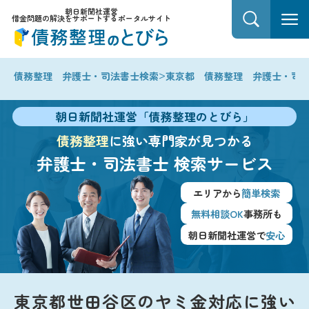
朝日新聞社運営
借金問題の解決をサポートするポータルサイト
>
債務整理 弁護士・司法書士検索
東京都 債務整理 弁護士・司
朝日新聞社運営「債務整理のとびら」
債務整理
に強い専門家が見つかる
弁護士・司法書士
検索サービス
エリアから
簡単検索
無料相談OK
事務所も
朝日新聞社運営で
安心
東京都世田谷区のヤミ金対応に強い