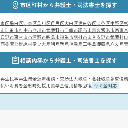
市区町村から弁護士・司法書士を探す
台東区
墨田区
江東区
品川区
目黒区
大田区
世田谷区
渋谷区
中野区
子市
町田市
府中市
立川市
武蔵野市
三鷹市
調布市
東久留米市
西東
市
日野市
東村山市
清瀬市
昭島市
福生市
羽村市
あきる野市
武蔵村
町
西多摩郡檜原村
伊豆大島
利島
新島
神津島
三宅島
御蔵島
八丈島
相談内容から弁護士・司法書士を探す
人再生
民事再生
借金返済相談・交渉
法人破産・会社破産
多重債
ボ払い
消費者金融
時効援用
奨学金
信用情報回復
ヤミ金対応