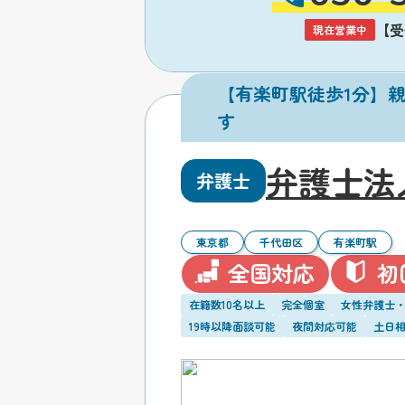
【受付
現在営業中
【有楽町駅徒歩1分】
す
弁護士法
弁護士
東京都
千代田区
有楽町駅
全国対応
初
在籍数10名以上
完全個室
女性弁護士
19時以降面談可能
夜間対応可能
土日