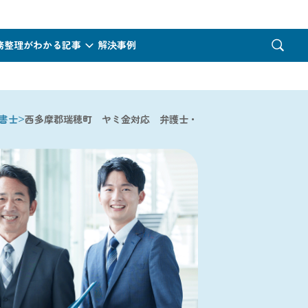
務整理がわかる記事
解決事例
>
書士
西多摩郡瑞穂町 ヤミ金対応 弁護士・司法書士