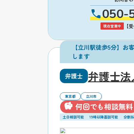
050-
【受付
現在営業中
【立川駅徒歩5分】お
します
弁護士法
弁護士
東京都
立川市
何回でも相談無料
土日相談可能
19時以降面談可能
分割