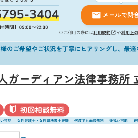
5795-3404
メールで問
時間】09:00〜22:00
※ご利用の際には
利用規約
や
利用上
客様のご希望やご状況を丁寧にヒアリングし、最適
人ガーディアン法律事務所 
初回相談無料
払い可能
女性弁護士・女性司法書士在籍
何度でも面談無料
後払い可能
在