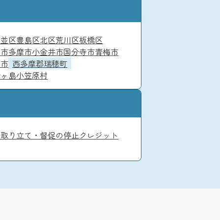
杉並区
豊島区
北区
荒川区
板橋区
京市
多摩市
小金井市
国分寺市
青梅市
山市
西多摩郡瑞穂町
青ヶ島
小笠原村
務
取り立て・督促の停止
クレジット