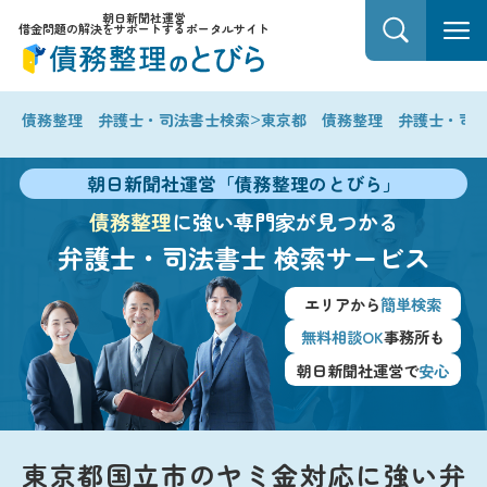
朝日新聞社運営
借金問題の解決をサポートするポータルサイト
>
債務整理 弁護士・司法書士検索
東京都 債務整理 弁護士・司
朝日新聞社運営「債務整理のとびら」
債務整理
に強い専門家が見つかる
弁護士・司法書士
検索サービス
エリアから
簡単検索
無料相談OK
事務所も
朝日新聞社運営で
安心
東京都国立市のヤミ金対応に強い弁