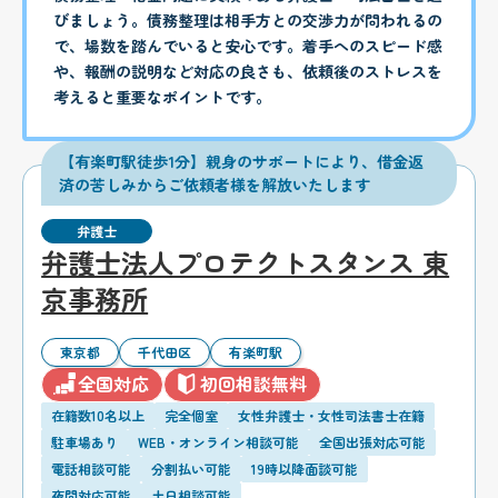
びましょう。債務整理は相手方との交渉力が問われるの
で、場数を踏んでいると安心です。着手へのスピード感
や、報酬の説明など対応の良さも、依頼後のストレスを
考えると重要なポイントです。
【有楽町駅徒歩1分】親身のサポートにより、借金返
済の苦しみからご依頼者様を解放いたします
弁護士
弁護士法人プロテクトスタンス 東
京事務所
東京都
千代田区
有楽町駅
全国対応
初回相談無料
在籍数10名以上
完全個室
女性弁護士・女性司法書士在籍
駐車場あり
WEB・オンライン相談可能
全国出張対応可能
電話相談可能
分割払い可能
19時以降面談可能
夜間対応可能
土日相談可能