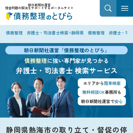
朝日新聞社運営
借金問題の解決をサポートするポータルサイト
>
債務整理 弁護士・司法書士検索
静岡県 債務整理 弁護士・司
朝日新聞社運営「債務整理のとびら」
債務整理
に強い専門家が見つかる
弁護士・司法書士
検索サービス
エリアから
簡単検索
無料相談OK
事務所も
朝日新聞社運営で
安心
静岡県熱海市の取り立て・督促の停