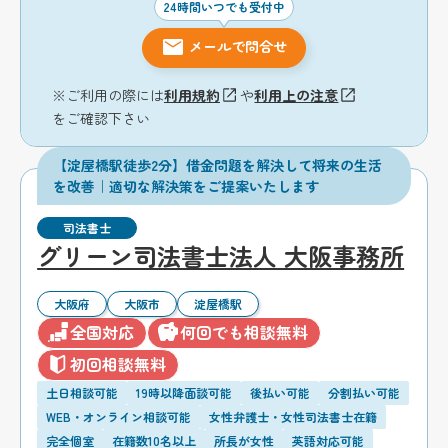
24時間いつでも受付中
メールで問合せ
※ご利用の際には
利用規約
や
利用上の注意
をご確認下さい
【淀屋橋駅徒歩2分】借金問題を解決して将来の生活
を改善｜適切な解決策をご提案いたします
司法書士
グリーン司法書士法人 大阪事務所
大阪府
大阪市
淀屋橋駅
全国対応
何回でも相談無料
初回相談無料
土日相談可能
19時以降面談可能
後払い可能
分割払い可能
WEB・オンライン相談可能
女性弁護士・女性司法書士在籍
完全個室
在籍数10名以上
所長が女性
英語対応可能