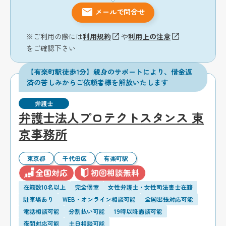
メールで問合せ
※ご利用の際には
利用規約
や
利用上の注意
をご確認下さい
【有楽町駅徒歩1分】親身のサポートにより、借金返
済の苦しみからご依頼者様を解放いたします
弁護士
弁護士法人プロテクトスタンス 東
京事務所
東京都
千代田区
有楽町駅
全国対応
初回相談無料
在籍数10名以上
完全個室
女性弁護士・女性司法書士在籍
駐車場あり
WEB・オンライン相談可能
全国出張対応可能
電話相談可能
分割払い可能
19時以降面談可能
夜間対応可能
土日相談可能