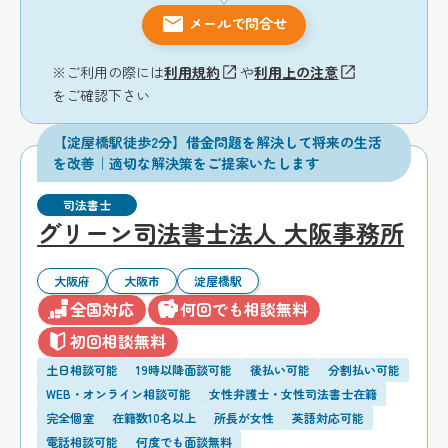
メールで問合せ
※ご利用の際には
利用規約
や
利用上の注意
をご確認下さい
【淀屋橋駅徒歩2分】借金問題を解決して将来の生活
を改善｜適切な解決策をご提案いたします
司法書士
グリーン司法書士法人 大阪事務所
大阪府
大阪市
淀屋橋駅
全国対応
何回でも相談無料
初回相談無料
土日相談可能
19時以降面談可能
後払い可能
分割払い可能
WEB・オンライン相談可能
女性弁護士・女性司法書士在籍
完全個室
在籍数10名以上
所長が女性
英語対応可能
電話相談可能
何度でも面談無料