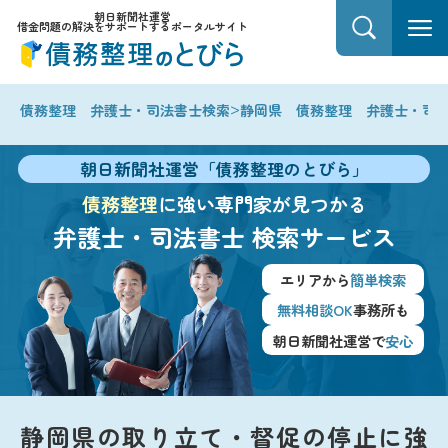
朝日新聞社運営
借金問題の解決をサポートするポータルサイト
>
債務整理 弁護士・司法書士検索
静岡県 債務整理 弁護士・司
朝日新聞社運営「債務整理のとびら」
債務整理
に強い専門家が見つかる
弁護士・司法書士
検索サービス
エリアから
簡単検索
無料相談OK
事務所も
朝日新聞社運営で
安心
静岡県の取り立て・督促の停止に強