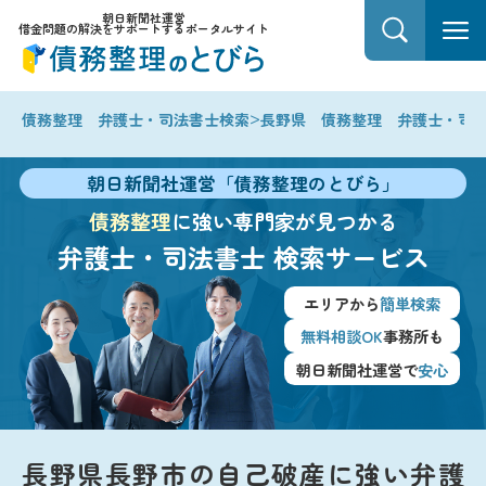
朝日新聞社運営
借金問題の解決をサポートするポータルサイト
>
債務整理 弁護士・司法書士検索
長野県 債務整理 弁護士・司
朝日新聞社運営「債務整理のとびら」
債務整理
に強い専門家が見つかる
弁護士・司法書士
検索サービス
エリアから
簡単検索
無料相談OK
事務所も
朝日新聞社運営で
安心
長野県長野市の自己破産に強い弁護