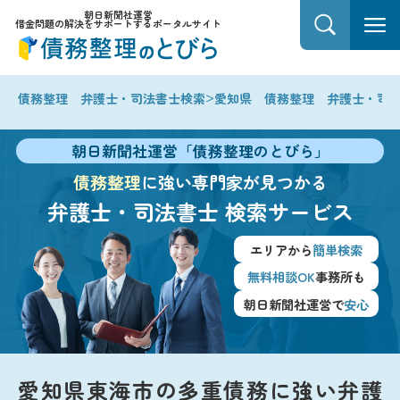
朝日新聞社運営
借金問題の解決をサポートするポータルサイト
>
債務整理 弁護士・司法書士検索
愛知県 債務整理 弁護士・司
朝日新聞社運営「債務整理のとびら」
債務整理
に強い専門家が見つかる
弁護士・司法書士
検索サービス
エリアから
簡単検索
無料相談OK
事務所も
朝日新聞社運営で
安心
愛知県東海市の多重債務に強い弁護