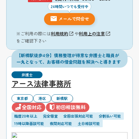
24時間いつでも受付中
メールで問合せ
※ご利用の際には
利用規約
や
利用上の注意
をご確認下さい
【新橋駅徒歩4分】債務整理が得意な弁護士と職員が
一丸となって、お客様の借金問題を解決へと導きます
弁護士
アース法律事務所
東京都
港区
新橋駅
全国対応
初回相談無料
職歴20年以上
完全個室
全国出張対応可能
分割払い可能
19時以降面談可能
夜間対応可能
土日相談可能