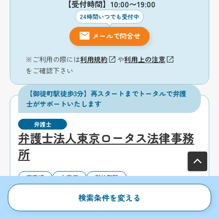
【受付時間】10:00〜19:00
24時間いつでも受付中
メールで問合せ
※ご利用の際には
利用規約
や
利用上の注意
をご確認下さい
【御徒町駅徒歩3分】再スタートまでトータルで弁護
士がサポートいたします
弁護士
弁護士法人東京ロータス法律事務
所
東京都
台東区
御徒町駅
全国対応
初回相談無料
検索条件を変える
完全個室
全国出張対応可能
電話相談可能
分割払い可能
後払い可能
19時以降面談可能
土日相談可能