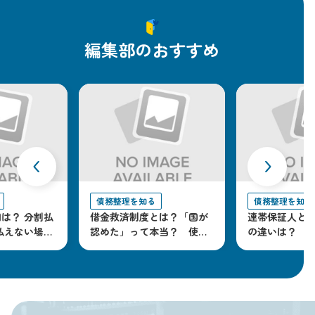
編集部のおすすめ
‹
›
債務整理を知る
債務整理を知る
は？ 分割払
借金救済制度とは？「国が
連帯保証人と
払えない場合
認めた」って本当？ 使う
の違いは？ 
とどうなるか解説
策を解説