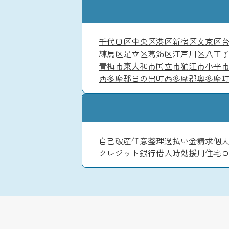
千代田区
中央区
港区
新宿区
文京区
練馬区
足立区
葛飾区
江戸川区
八王
青梅市
東大和市
国立市
狛江市
小平
西多摩郡日の出町
西多摩郡奥多摩
自己破産
任意整理
過払い金請求
個
クレジット
銀行借入
時効援用
住宅