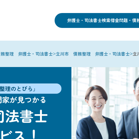
弁護士・司法書士検索
借金問題・債
>
>
債務整理 弁護士・司法書士
立川市 債務整理 弁護士・司法書士
立
整理のとびら」
門家が見つかる
司法書士
ビス！