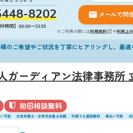
5448-8202
メールで問
時間】00:00〜23:55
※ご利用の際には
利用規約
や
利用上
客様のご希望やご状況を丁寧にヒアリングし、最適
人ガーディアン法律事務所 
初回相談無料
払い可能
女性弁護士・女性司法書士在籍
何度でも面談無料
後払い可能
在