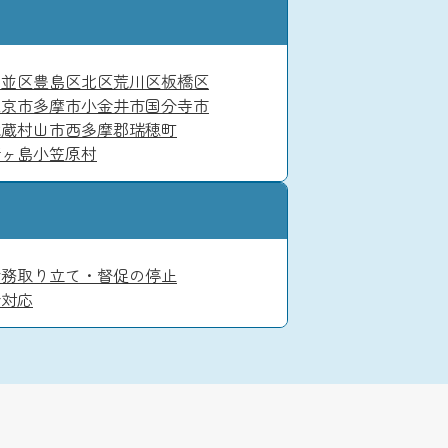
杉並区
豊島区
北区
荒川区
板橋区
東京市
多摩市
小金井市
国分寺市
武蔵村山市
西多摩郡瑞穂町
青ヶ島
小笠原村
債務
取り立て・督促の停止
金対応