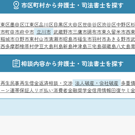
市区町村から弁護士・司法書士を探す
台東区
墨田区
江東区
品川区
目黒区
大田区
世田谷区
渋谷区
中野区
子市
町田市
府中市
立川市
武蔵野市
三鷹市
調布市
東久留米市
西
市
稲城市
日野市
東村山市
清瀬市
昭島市
福生市
羽村市
あきる野市
町
西多摩郡檜原村
伊豆大島
利島
新島
神津島
三宅島
御蔵島
八丈島
相談内容から弁護士・司法書士を探す
人再生
民事再生
借金返済相談・交渉
法人破産・会社破産
多重
ローン
連帯保証人
リボ払い
消費者金融
奨学金
信用情報回復
ヤミ