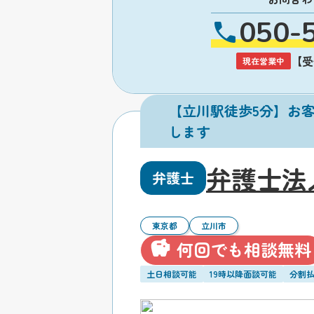
050-
【受付
現在営業中
【立川駅徒歩5分】お
します
弁護士法
弁護士
東京都
立川市
何回でも相談無料
土日相談可能
19時以降面談可能
分割