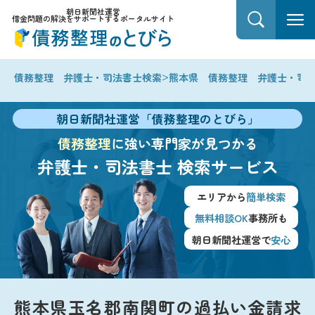
朝日新聞社運営
借金問題の解決をサポートするポータルサイト
>
債務整理 弁護士・司法書士検索
熊本県 債務整理 弁護士・司
朝日新聞社運営「債務整理のとびら」
債務整理
に強い専門家が見つかる
弁護士・司法書士
検索サービス
エリアから
簡単検索
無料相談OK
事務所も
朝日新聞社運営で
安心
熊本県玉名郡南関町の過払い金請求