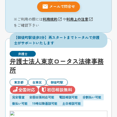
メールで問合せ
※ご利用の際には
利用規約
や
利用上の注意
をご確認下さい
【御徒町駅徒歩3分】再スタートまでトータルで弁護
士がサポートいたします
弁護士
弁護士法人東京ロータス法律事務
所
東京都
台東区
御徒町駅
全国対応
初回相談無料
完全個室
全国出張対応可能
電話相談可能
分割払い可能
後払い可能
19時以降面談可能
土日相談可能