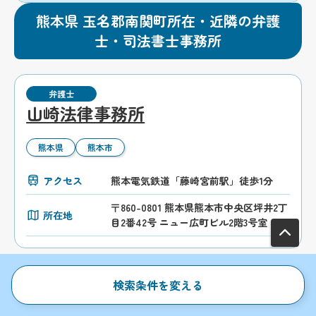
熊本県 玉名郡南関町所在・近隣の弁護
士・司法書士事務所
弁護士
山崎法律事務所
熊本県
熊本市
アクセス
熊本電気鉄道「藤崎宮前駅」徒歩1分
〒860-0801 熊本県熊本市中央区坪井2丁
所在地
目2番42号 ニュー広町ビル2階3号室
検索条件を変える
弁護士
弁護士法人ひのくに 熊本事務所