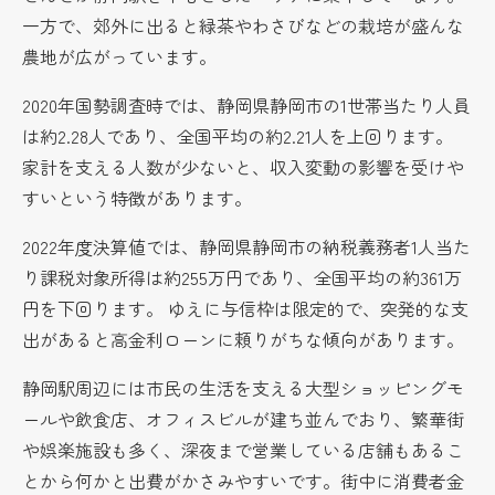
一方で、郊外に出ると緑茶やわさびなどの栽培が盛んな
農地が広がっています。
2020年国勢調査時では、静岡県静岡市の1世帯当たり人員
は約2.28人であり、全国平均の約2.21人を上回ります。
家計を支える人数が少ないと、収入変動の影響を受けや
すいという特徴があります。
2022年度決算値では、静岡県静岡市の納税義務者1人当た
り課税対象所得は約255万円であり、全国平均の約361万
円を下回ります。 ゆえに与信枠は限定的で、突発的な支
出があると高金利ローンに頼りがちな傾向があります。
静岡駅周辺には市民の生活を支える大型ショッピングモ
ールや飲食店、オフィスビルが建ち並んでおり、繁華街
や娯楽施設も多く、深夜まで営業している店舗もあるこ
とから何かと出費がかさみやすいです。街中に消費者金