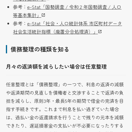
参考：
e-Stat「国勢調査 / 令和２年国勢調査 / 人口
等基本集計」
参考：
e-Stat「社会・人口統計体系 市区町村データ
社会生活統計指標（廃置分合処理済）」
債務整理の種類を知る
月々の返済額を減らしたい場合は任意整理
任意整理とは「債務整理」の一つで、利息の返済の減額
や返済期間の見直しを債権者と交渉することで返済の負
担を減らし、原則3年・最長5年の期間で借金の完済を目
指す手続きです。これまで利息を払い過ぎていた場合
は、過払い金の返還請求を行うことで残りの元本を減額
できたり、遅延損害金の支払いが不必要になったりする