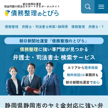
朝日新聞社運営
借金問題の解決をサポートするポータルサイト
>
債務整理 弁護士・司法書士検索
静岡県 債務整理 弁護士・司
朝日新聞社運営「債務整理のとびら」
債務整理
に強い専門家が見つかる
弁護士・司法書士
検索サービス
エリアから
簡単検索
無料相談OK
事務所も
朝日新聞社運営で
安心
静岡県静岡市のヤミ金対応に強い弁