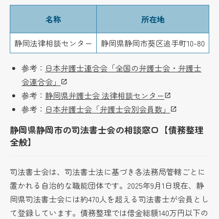
名称
所在地
静岡法律相談センター
静岡県静岡市葵区追手町10-80
0
参考：
日本弁護士連合会「全国の弁護士会・弁護士
会連合会」
参考：
静岡県弁護士会 法律相談センター
参考：
日本弁護士会「弁護士会別会員数」
静岡県静岡市の司法書士会の相談窓口【債務整理
全般】
司法書士会は、司法書士法に基づき各法務局管轄ごとに
置かれる自治的な職能団体です。2025年9月1日現在、静
岡県司法書士会には約470人を超える司法書士が会員とし
て登録しています。債務整理では借金総額140万円以下の