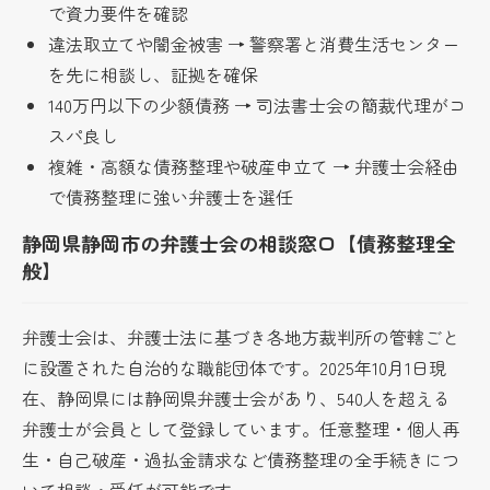
で資力要件を確認
違法取立てや闇金被害 → 警察署と消費生活センター
を先に相談し、証拠を確保
140万円以下の少額債務 → 司法書士会の簡裁代理がコ
スパ良し
複雑・高額な債務整理や破産申立て → 弁護士会経由
で債務整理に強い弁護士を選任
静岡県静岡市の弁護士会の相談窓口【債務整理全
般】
弁護士会は、弁護士法に基づき各地方裁判所の管轄ごと
に設置された自治的な職能団体です。2025年10月1日現
在、静岡県には静岡県弁護士会があり、540人を超える
弁護士が会員として登録しています。任意整理・個人再
生・自己破産・過払金請求など債務整理の全手続きにつ
いて相談・受任が可能です。