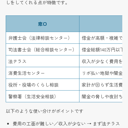
しをしてくれる点が特徴です。
窓口
弁護士会（法律相談センター）
借金が高額・複雑でも
司法書士会（総合相談センター）
借金総額140万円以
法テラス
収入が少なく費用を用
消費生活センター
リボ払い地獄や闇金、
役所・役場のくらし相談
家計が回らず生活費も
警察署（生活安全相談）
闇金の脅しや夜討ち取
以下のような使い分けがポイントです
費用の工面が難しい／収入が少ない → まず法テラス