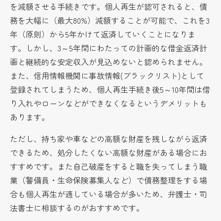
を減額させる手続きです。個人再生が認可されると、債
務を大幅に（最大80%）減額することが可能で、これを3
年（原則）から5年かけて返済していくことになりま
す。しかし、3～5年間にわたっての計画的な借金返済計
画と継続的な安定収入が見込めないと認められません。
また、信用情報機関に事故情報(ブラックリスト)として
登録されてしまうため、個人再生手続き後5～10年間は借
り入れやローンなどができなくなるというデメリットも
あります。
ただし、持ち家や車などの高額な財産を残しながら返済
できるため、処分したくない高額な財産がある場合にお
すすめです。また自己破産をすると職を失ってしまう職
業（警備員・生命保険募集人など）で債務整理をする場
合も個人再生が適している場合が多いため、弁護士・司
法書士に相談するのがおすすめです。