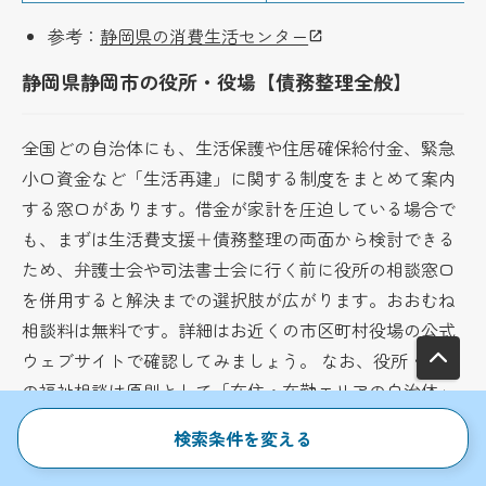
参考：
静岡県の消費生活センター
静岡県静岡市の役所・役場【債務整理全般】
全国どの自治体にも、生活保護や住居確保給付金、緊急
小口資金など「生活再建」に関する制度をまとめて案内
する窓口があります。借金が家計を圧迫している場合で
も、まずは生活費支援＋債務整理の両面から検討できる
ため、弁護士会や司法書士会に行く前に役所の相談窓口
を併用すると解決までの選択肢が広がります。おおむね
相談料は無料です。詳細はお近くの市区町村役場の公式
ウェブサイトで確認してみましょう。 なお、役所・役場
の福祉相談は原則として「在住・在勤エリアの自治体」
が窓口になります。別の自治体に相談しても、居住地の
検索条件を変える
役所を案内されますのでご留意ください。