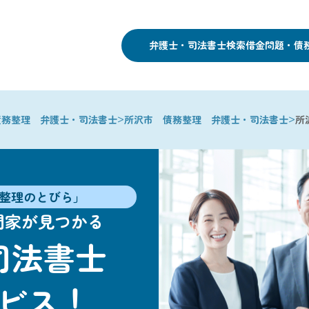
弁護士・司法書士検索
借金問題・債
>
>
債務整理 弁護士・司法書士
所沢市 債務整理 弁護士・司法書士
所
整理のとびら」
門家が見つかる
司法書士
ビス！