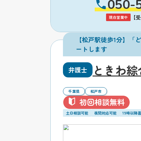
050-
【受付
現在営業中
【松戸駅徒歩1分】「
ートします
ときわ綜
弁護士
千葉県
松戸市
初回相談無料
土日相談可能
夜間対応可能
19時以降