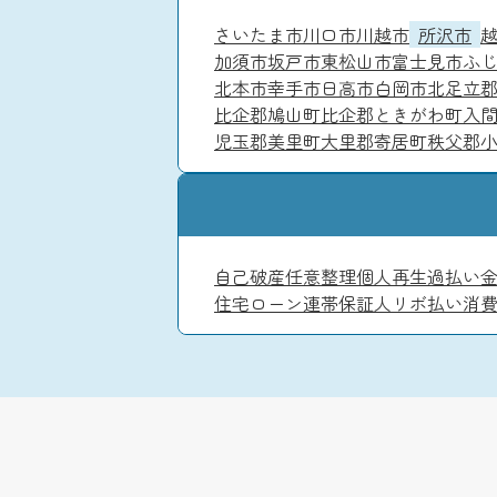
さいたま市
川口市
川越市
所沢市
加須市
坂戸市
東松山市
富士見市
ふ
北本市
幸手市
日高市
白岡市
北足立
比企郡鳩山町
比企郡ときがわ町
入
児玉郡美里町
大里郡寄居町
秩父郡
自己破産
任意整理
個人再生
過払い
住宅ローン
連帯保証人
リボ払い
消