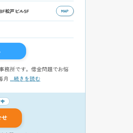
NBF松戸ビル5F
MAP
る
律事務所です。借金問題でお悩
毎月
...続きを読む
付中
合せ