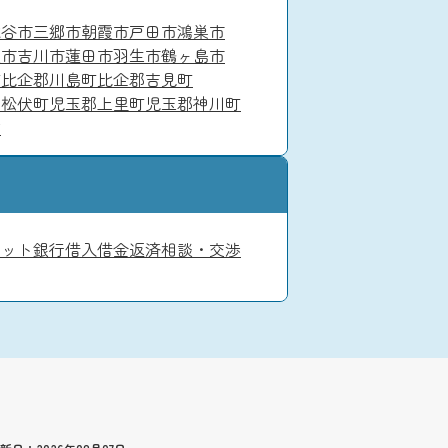
深谷市
三郷市
朝霞市
戸田市
鴻巣市
父市
吉川市
蓮田市
羽生市
鶴ヶ島市
町
比企郡川島町
比企郡吉見町
郡松伏町
児玉郡上里町
児玉郡神川町
村
ジット
銀行借入
借金返済相談・交渉