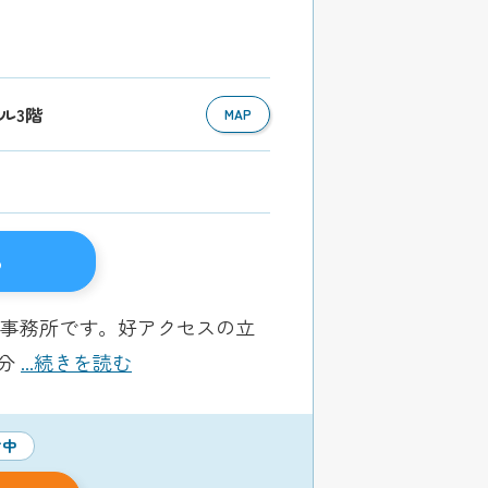
ビル3階
MAP
る
士事務所です。好アクセスの立
0分
...続きを読む
付中