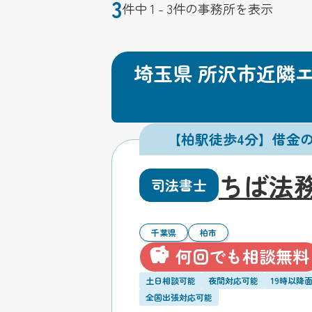
3
件中 1 - 3件の事務所を表示
埼玉県 所沢市近隣
【柏駅徒歩4分】借金
ちば法
司法書士
千葉県
柏市
何回でも相談無料
土日相談可能
夜間対応可能
19時以降
全国出張対応可能