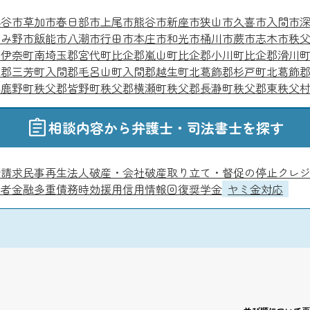
越谷市
草加市
春日部市
上尾市
熊谷市
新座市
狭山市
久喜市
入間市
じみ野市
飯能市
八潮市
行田市
本庄市
和光市
桶川市
蕨市
志木市
秩
郡伊奈町
南埼玉郡宮代町
比企郡嵐山町
比企郡小川町
比企郡滑川
間郡三芳町
入間郡毛呂山町
入間郡越生町
北葛飾郡杉戸町
北葛飾
小鹿野町
秩父郡皆野町
秩父郡横瀬町
秩父郡長瀞町
秩父郡東秩父
相談内容から弁護士・司法書士を探す
金請求
民事再生
法人破産・会社破産
取り立て・督促の停止
クレ
費者金融
多重債務
時効援用
信用情報回復
奨学金
ヤミ金対応