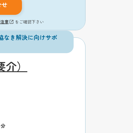
合せ
の注意
をご確認下さい
協なき解決に向けサポ
要介）
1分