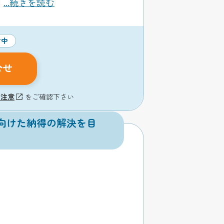
相
...続きを読む
付中
合せ
の注意
をご確認下さい
向けた納得の解決を目