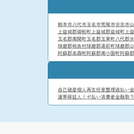
熊本市
八代市
玉名市
荒尾市
合志市
上益城郡御船町
上益城郡益城町
上
玉名郡南関町
玉名郡玉東町
八代郡
球磨郡相良村
球磨郡湯前町
球磨郡
阿蘇郡高森町
阿蘇郡南小国町
阿蘇
自己破産
個人再生
任意整理
過払い
連帯保証人
リボ払い
消費者金融
取