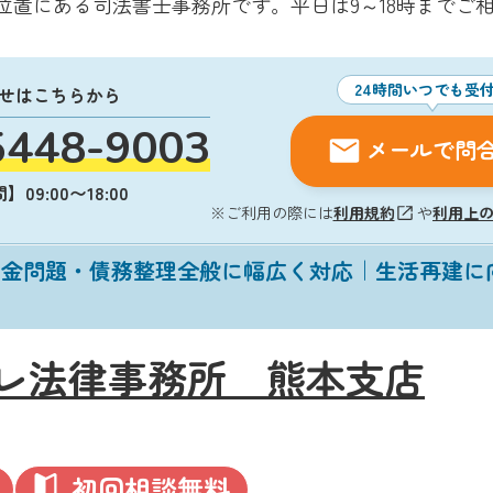
位置にある司法書士事務所です。平日は9～18時までご
24時間いつでも受
せはこちらから
5448-9003
メールで問
09:00〜18:00
※ご利用の際には
利用規約
や
利用上
借金問題・債務整理全般に幅広く対応｜生活再建に
レ法律事務所 熊本支店
初回相談無料