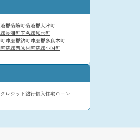
菊池郡菊陽町
菊池郡大津町
名郡長洲町
玉名郡和水町
り町
球磨郡錦町
球磨郡多良木町
村
阿蘇郡西原村
阿蘇郡小国町
務
クレジット
銀行借入
住宅ローン