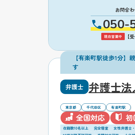
お問合わ
050-
【受付
現在営業中
【有楽町駅徒歩1分】
す
弁護士法
弁護士
東京都
千代田区
有楽町駅
全国対応
初
在籍数10名以上
完全個室
女性弁護士