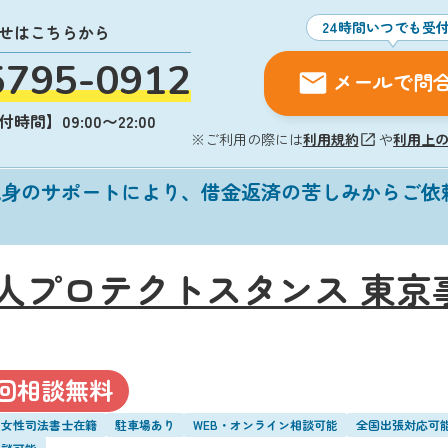
24時間いつでも受
せはこちらから
5795-0912
メールで問
時間】09:00〜22:00
※ご利用の際には
利用規約
や
利用上
親身のサポートにより、借金返済の苦しみからご依
人プロテクトスタンス 東京
回相談無料
・女性司法書士在籍
駐車場あり
WEB・オンライン相談可能
全国出張対応可