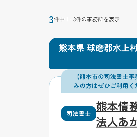
3
件中 1 - 3件の事務所を表示
熊本県 球磨郡水上
【熊本市の司法書士事
みの方はぜひご利用く
熊本債
司法書士
法人あ