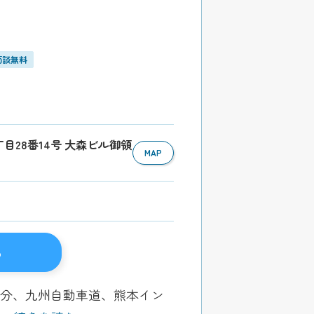
面談無料
丁目28番14号 大森ビル御領
MAP
る
9分、九州自動車道、熊本イン