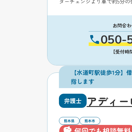
ターチェンジより車で約5分の
お問合わ
050-
【受付時間】
【水道町駅徒歩1分】
指します
アディー
弁護士
熊本県
熊本市
何回でも相談無料