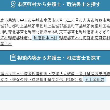
市区町村から弁護士・司法書士を探す
山鹿市
菊池市
宇土市
宇城市
水俣市
天草市
上天草市
人吉市
阿蘇市
益城郡山都町
上益城郡甲佐町
上益城郡嘉島町
下益城郡美里町
玉
氷川町
葦北郡芦北町
葦北郡津奈木町
天草郡苓北町
球磨郡あさぎ
山江村
球磨郡球磨村
球磨郡水上村
球磨郡五木村
阿蘇郡南阿蘇
郡産山村
相談内容から弁護士・司法書士を探す
金請求
民事再生
借金返済相談・交渉
法人破産・会社破産
多重債
り立て・督促の停止
時効援用
奨学金
信用情報回復
ヤミ金対応