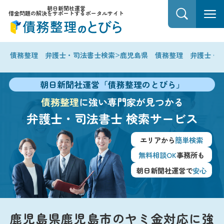
朝日新聞社運営
借金問題の解決をサポートするポータルサイト
>
債務整理 弁護士・司法書士検索
鹿児島県 債務整理 弁護士・
朝日新聞社運営「債務整理のとびら」
債務整理
に強い専門家が見つかる
弁護士・司法書士
検索サービス
エリアから
簡単検索
無料相談OK
事務所も
朝日新聞社運営で
安心
鹿児島県鹿児島市のヤミ金対応に強