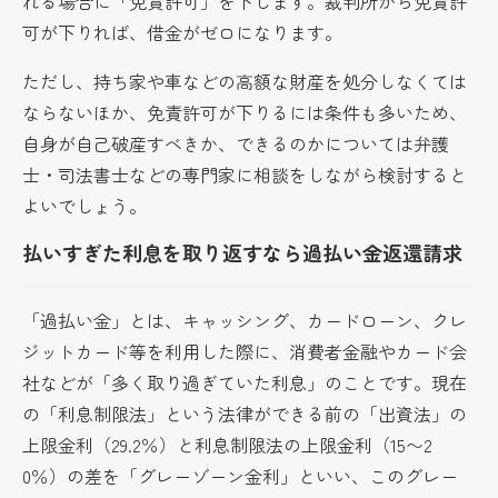
れる場合に「免責許可」を下します。裁判所から免責許
可が下りれば、借金がゼロになります。
ただし、持ち家や車などの高額な財産を処分しなくては
ならないほか、免責許可が下りるには条件も多いため、
自身が自己破産すべきか、できるのかについては弁護
士・司法書士などの専門家に相談をしながら検討すると
よいでしょう。
払いすぎた利息を取り返すなら過払い金返還請求
「過払い金」とは、キャッシング、カードローン、クレ
ジットカード等を利用した際に、消費者金融やカード会
社などが「多く取り過ぎていた利息」のことです。現在
の「利息制限法」という法律ができる前の「出資法」の
上限金利（29.2％）と利息制限法の上限金利（15〜2
0％）の差を「グレーゾーン金利」といい、このグレー