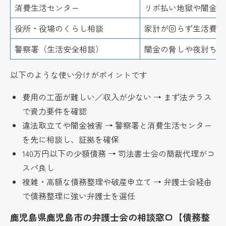
消費生活センター
リボ払い地獄や闇金、
役所・役場のくらし相談
家計が回らず生活費も
警察署（生活安全相談）
闇金の脅しや夜討ち取
以下のような使い分けがポイントです
費用の工面が難しい／収入が少ない → まず法テラス
で資力要件を確認
違法取立てや闇金被害 → 警察署と消費生活センター
を先に相談し、証拠を確保
140万円以下の少額債務 → 司法書士会の簡裁代理がコ
スパ良し
複雑・高額な債務整理や破産申立て → 弁護士会経由
で債務整理に強い弁護士を選任
鹿児島県鹿児島市の弁護士会の相談窓口【債務整