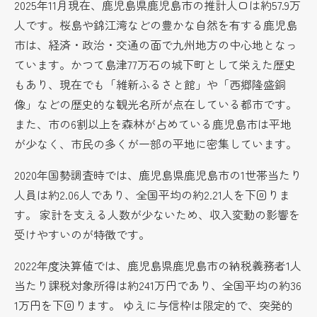
2025年11月現在、鹿児島県鹿児島市の推計人口は約57.9万
人です。桜島や錦江湾などの豊かな自然を有する鹿児島
市は、経済・政治・交通の面で九州地方の中心地となっ
ています。かつて島津77万石の城下町として栄えた歴史
もあり、現在でも「維新ふるさと館」や「西郷隆盛銅
像」などの歴史的な観光名所が点在している都市です。
また、市の6割以上を森林が占めている鹿児島市は平地
が少なく、市民の多くが一部の平地に密集しています。
2020年国勢調査時では、鹿児島県鹿児島市の1世帯当たり
人員は約2.06人であり、全国平均の約2.21人を下回りま
す。 家計を支える人数が少ないため、収入変動の影響を
受けやすいのが特徴です。
2022年度決算値では、鹿児島県鹿児島市の納税義務者1人
当たり課税対象所得は約241万円であり、全国平均の約36
1万円を下回ります。 ゆえに与信枠は限定的で、突発的