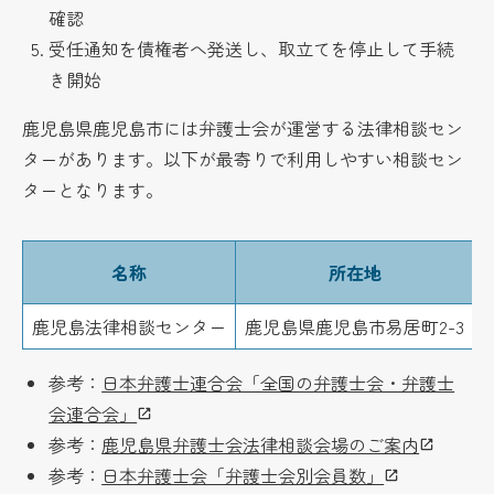
確認
受任通知を債権者へ発送し、取立てを停止して手続
き開始
鹿児島県鹿児島市には弁護士会が運営する法律相談セン
ターがあります。以下が最寄りで利用しやすい相談セン
ターとなります。
名称
所在地
鹿児島法律相談センター
鹿児島県鹿児島市易居町2-3
0
参考：
日本弁護士連合会「全国の弁護士会・弁護士
会連合会」
参考：
鹿児島県弁護士会法律相談会場のご案内
参考：
日本弁護士会「弁護士会別会員数」