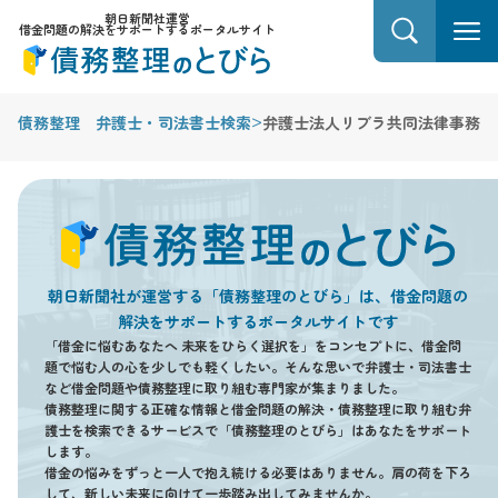
朝日新聞社運営
借金問題の解決をサポートするポータルサイト
>
債務整理 弁護士・司法書士検索
弁護士法人リブラ共同法律事務所
朝日新聞社が運営する「債務整理のとびら」は、借金問題の
解決をサポートするポータルサイトです
「借金に悩むあなたへ 未来をひらく選択を」をコンセプトに、借金問
題で悩む人の心を少しでも軽くしたい。そんな思いで弁護士・司法書士
など借金問題や債務整理に取り組む専門家が集まりました。
債務整理に関する正確な情報と借金問題の解決・債務整理に取り組む弁
護士を検索できるサービスで「債務整理のとびら」はあなたをサポート
します。
借金の悩みをずっと一人で抱え続ける必要はありません。肩の荷を下ろ
して、新しい未来に向けて一歩踏み出してみませんか。