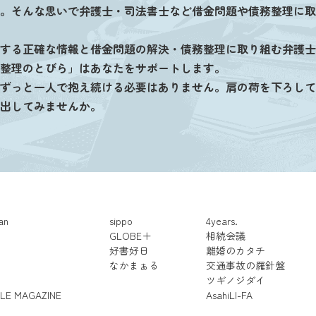
。そんな思いで弁護士・司法書士など借金問題や債務整理に取
する正確な情報と借金問題の解決・債務整理に取り組む弁護士
整理のとびら」はあなたをサポートします。
ずっと一人で抱え続ける必要はありません。肩の荷を下ろして
出してみませんか。
an
sippo
4years.
GLOBE＋
相続会議
好書好日
離婚のカタチ
なかまぁる
交通事故の羅針盤
ツギノジダイ
LE MAGAZINE
AsahiLI-FA